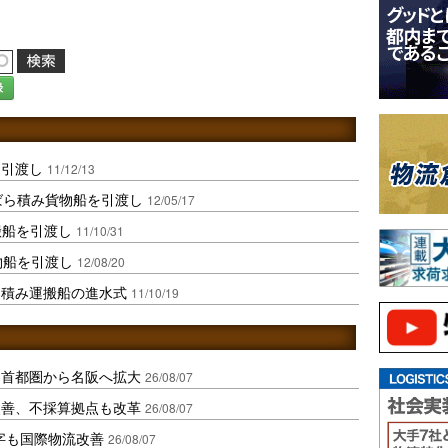
録
を引渡し
11/12/13
ばら積み貨物船を引渡し
12/05/17
搬船を引渡し
11/10/31
物船を引渡し
12/08/20
ら積み運搬船の進水式
11/10/19
、首都圏から名阪へ拡大
26/08/07
に改善、不採算拠点も改革
26/08/07
字も国際物流改善
26/08/07