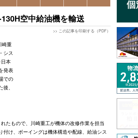
130H空中給油機を輸送
>>
この記事を印刷する（PDF）
川崎重
・シス
を日本
を発表
場での
た後、
。
造されたもので、川崎重工が機体の改修作業を担当
り付け、ボーイングは機体構造や配線、給油シス