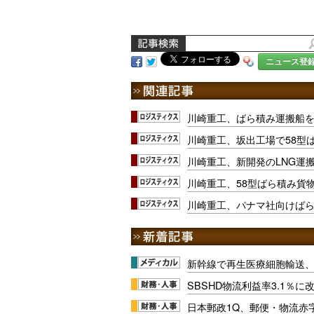
ニュース登
川崎重工、ばら積み運搬船
川崎重工、坂出工場で58型
川崎重工、新開発のLNG運
川崎重工、58型ばら積み貨
川崎重工、パナマ社向けば
新幹線で再生医療細胞輸送
SBSHD物流利益率3.1％
日本郵政1Q、郵便・物流赤