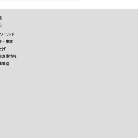
題
報
Pワールド
件・事故
上げ
着倉庫情報
速道路