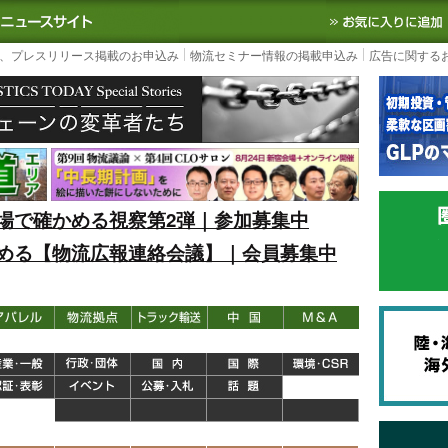
S TODAY｜国内最大の物流ニュースサイト
3PL, SCMなど国内外の最新の物流
、プレスリリース掲載のお申込み
物流セミナー情報の掲載申込み
広告に関する
場で確かめる視察第2弾｜参加募集中
める【物流広報連絡会議】｜会員募集中