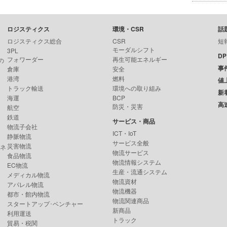
ロジスティクス
環境・CSR
話
ロジスティクス総合
CSR
短
モーダルシフト
3PL
D
フォワーダー
再生可能エネルギー
の
事
倉庫
安全
港湾
燃料
値
トラック輸送
環境への取り組み
新
海運
BCP
高
防災・災害
航空
鉄道
サービス・商品
物流子会社
ICT・IoT
静脈物流
サービス全般
災害物流
ンネ
物流サービス
食品物流
物流情報システム
EC物流
生産・流通システム
メディカル物流
物流資材
アパレル物流
物流機器
都市・館内物流
物流関連商品
スタートアップ･ベンチャー
新商品
利用運送
トラック
貿易・税関