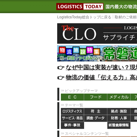
LOGISTIC
LogisticsToday総合トップに戻る
取材のご依頼
👉️
なぜ中国は実装が速い？現
👉️
物流の価値「伝える力」高
ピックアップテーマ
テーマ一覧
スペシャルコンテンツ一覧