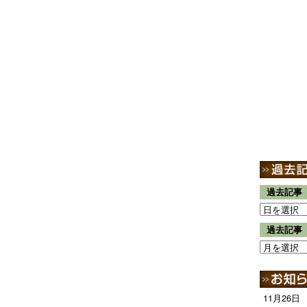
過去記事
過去記事
11月26日