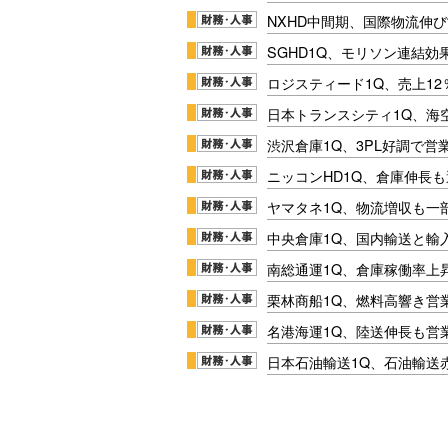
NXHD中間期、国際物流伸び
SGHD1Q、モリソン連結効
ロジスティード1Q、売上1
日本トランスシティ1Q、海
渋沢倉庫1Q、3PL好調で営
ニッコンHD1Q、倉庫伸長
ヤマタネ1Q、物流増収も一
中央倉庫1Q、国内輸送と輸
南総通運1Q、倉庫稼働率上
栗林商船1Q、燃料高響き営
名港海運1Q、陸送伸長も営業
日本石油輸送1Q、石油輸送