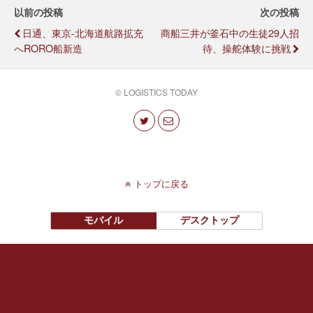
以前の投稿
次の投稿
日通、東京-北海道航路拡充
商船三井が釜石中の生徒29人招
へRORO船新造
待、操舵体験に挑戦
© LOGISTICS TODAY
トップに戻る
モバイル
デスクトップ