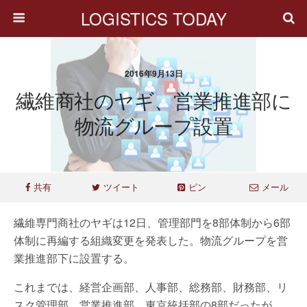
LOGISTICS TODAY
2016年9月13日
繊維商社のヤギ、営業推進部に
物流グループ設置
共有
ツイート
ピン
メール
繊維専門商社のヤギは12日、管理部門を8部体制から6部
体制に再編する組織変更を発表した。物流グループを営
業推進部下に設置する。
これまでは、経営企画部、人事部、総務部、財務部、リ
スク管理部、営業推進部、東京統括部の8部だったが、