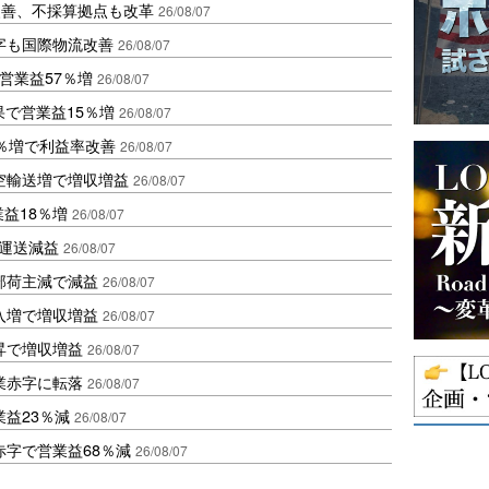
に改善、不採算拠点も改革
26/08/07
字も国際物流改善
26/08/07
営業益57％増
26/08/07
果で営業益15％増
26/08/07
2％増で利益率改善
26/08/07
空輸送増で増収増益
26/08/07
業益18％増
26/08/07
も運送減益
26/08/07
部荷主減で減益
26/08/07
入増で増収増益
26/08/07
昇で増収増益
26/08/07
業赤字に転落
26/08/07
益23％減
26/08/07
赤字で営業益68％減
26/08/07