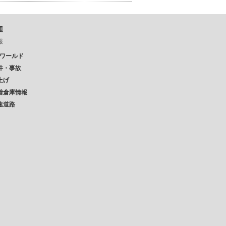
題
報
Pワールド
件・事故
上げ
着倉庫情報
速道路