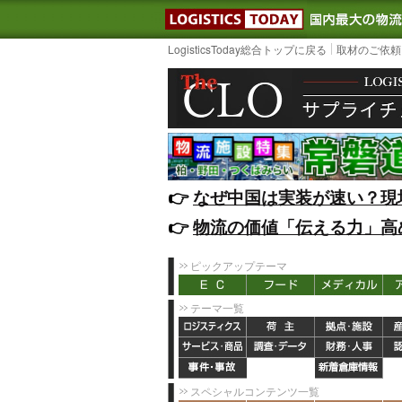
LOGISTIC
LogisticsToday総合トップに戻る
取材のご依頼
👉️
なぜ中国は実装が速い？現
👉️
物流の価値「伝える力」高
ピックアップテーマ
テーマ一覧
スペシャルコンテンツ一覧