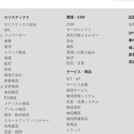
ロジスティクス
環境・CSR
話
ロジスティクス総合
CSR
短
モーダルシフト
3PL
D
フォワーダー
再生可能エネルギー
の
事
倉庫
安全
港湾
燃料
値
トラック輸送
環境への取り組み
新
海運
BCP
高
防災・災害
航空
鉄道
サービス・商品
物流子会社
ICT・IoT
静脈物流
サービス全般
災害物流
ンネ
物流サービス
食品物流
物流情報システム
EC物流
生産・流通システム
メディカル物流
物流資材
アパレル物流
物流機器
都市・館内物流
物流関連商品
スタートアップ･ベンチャー
新商品
利用運送
トラック
貿易・税関