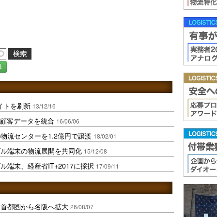
録
イトを刷新
13/12/16
の顧客データを統合
16/06/06
物流センターを1.2億円で譲渡
18/02/01
ブル端末の物流展開を共同化
15/12/08
端末、経産省IT+2017に採択
17/09/11
、首都圏から名阪へ拡大
26/08/07