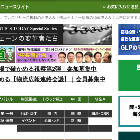
S TODAY｜国内最大の物流ニュースサイト
3PL, SCMなど国内外の最新の物流
、プレスリリース掲載のお申込み
物流セミナー情報の掲載申込み
広告に関する
場で確かめる視察第2弾｜参加募集中
める【物流広報連絡会議】｜会員募集中