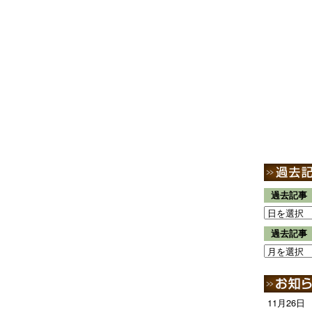
過去記事
過去記事
11月26日