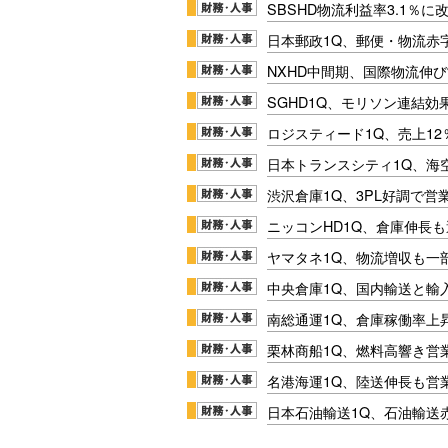
SBSHD物流利益率3.1％
日本郵政1Q、郵便・物流赤
NXHD中間期、国際物流伸び
SGHD1Q、モリソン連結効
ロジスティード1Q、売上1
日本トランスシティ1Q、海
渋沢倉庫1Q、3PL好調で営
ニッコンHD1Q、倉庫伸長
ヤマタネ1Q、物流増収も一
中央倉庫1Q、国内輸送と輸
南総通運1Q、倉庫稼働率上
栗林商船1Q、燃料高響き営
名港海運1Q、陸送伸長も営業
日本石油輸送1Q、石油輸送