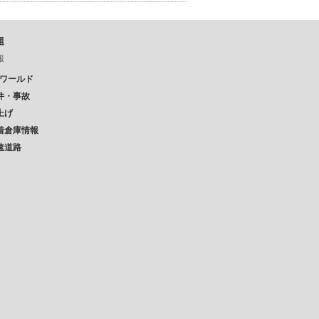
題
報
Pワールド
件・事故
上げ
着倉庫情報
速道路