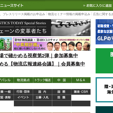
S TODAY｜国内最大の物流ニュースサイト
3PL, SCMなど国内外の最新の物流
、プレスリリース掲載のお申込み
物流セミナー情報の掲載申込み
広告に関する
場で確かめる視察第2弾｜参加募集中
める【物流広報連絡会議】｜会員募集中