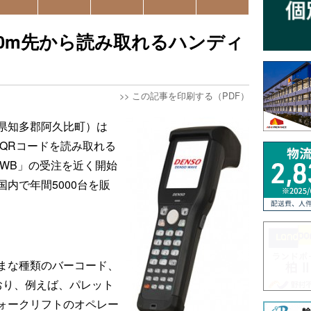
0m先から読み取れるハンディ
>>
この記事を印刷する（PDF）
県知多郡阿久比町）は
もQRコードを読み取れる
QLWB」の受注を近く開始
内で年間5000台を販
まな種類のバーコード、
おり、例えば、パレット
ォークリフトのオペレー