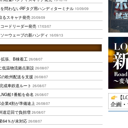
を問わないRFタグ用ハンディターミナル
10/09/09
読取るスキャナ発売
20/09/09
ーコードリーダー発売
17/03/07
ンソーウェーブの新ハンディ
16/09/13
を拡張、B棟着工
26/08/07
に低温物流拠点新設
26/08/07
Xの欧州配送を支援
26/08/07
に完成車鉄道ルート
26/08/07
LNG船1番船を命名
26/08/07
C企業4割が準備途上
26/08/07
州道迂回で負担増
26/08/07
業64％が未対応
26/08/07