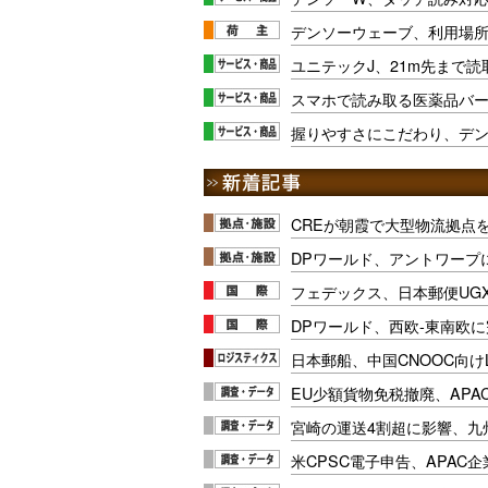
デンソーウェーブ、利用場所
ユニテックJ、21m先まで
スマホで読み取る医薬品バ
握りやすさにこだわり、デ
CREが朝霞で大型物流拠点
DPワールド、アントワープ
フェデックス、日本郵便UG
DPワールド、西欧-東南欧
日本郵船、中国CNOOC向け
EU少額貨物免税撤廃、APA
宮崎の運送4割超に影響、九
米CPSC電子申告、APAC企