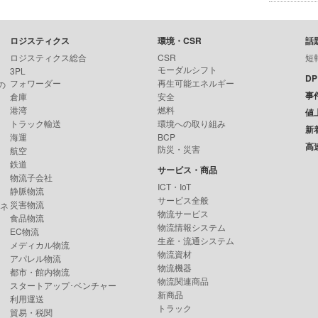
ロジスティクス
環境・CSR
話
ロジスティクス総合
CSR
短
モーダルシフト
3PL
D
フォワーダー
再生可能エネルギー
の
事
倉庫
安全
港湾
燃料
値
トラック輸送
環境への取り組み
新
海運
BCP
高
防災・災害
航空
鉄道
サービス・商品
物流子会社
ICT・IoT
静脈物流
サービス全般
災害物流
ンネ
物流サービス
食品物流
物流情報システム
EC物流
生産・流通システム
メディカル物流
物流資材
アパレル物流
物流機器
都市・館内物流
物流関連商品
スタートアップ･ベンチャー
新商品
利用運送
トラック
貿易・税関