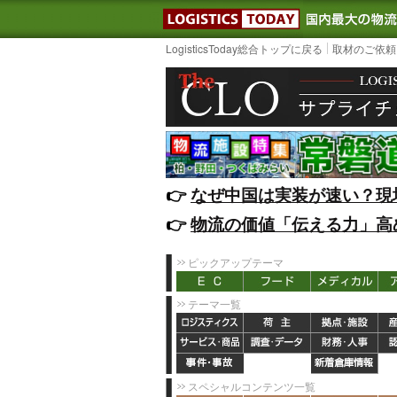
LOGISTIC
LogisticsToday総合トップに戻る
取材のご依頼
👉️
なぜ中国は実装が速い？現
👉️
物流の価値「伝える力」高
ピックアップテーマ
テーマ一覧
スペシャルコンテンツ一覧