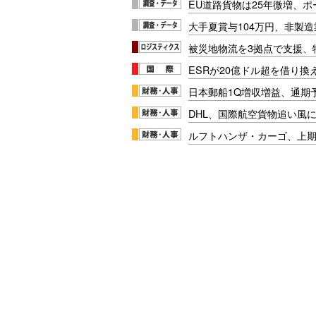
EU道路貨物は25年微増、
大手夏賞与104万円、非製
被災地物流を3拠点で支援、
ESRが20億ドル超を借り換
日本郵船1Q増収増益、通期
DHL、国際航空貨物追い風に
ルフトハンザ・カーゴ、上期E