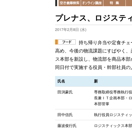
プレナス、ロジステ
2017年2月8日 (水)
持ち帰り弁当や定食チェ
高め、今後の物流課題にすばやく、
ス本部を新設し、物流部を商品本部
同日付で実施する役員・幹部社員の
氏名
新
田渕豪氏
専務取締役専務執行
長兼ＩＴ企画本部・
本部管掌
田中信氏
執行役員ロジスティ
藤波俊行氏
ロジスティックス本