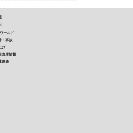
題
報
Pワールド
件・事故
上げ
着倉庫情報
速道路