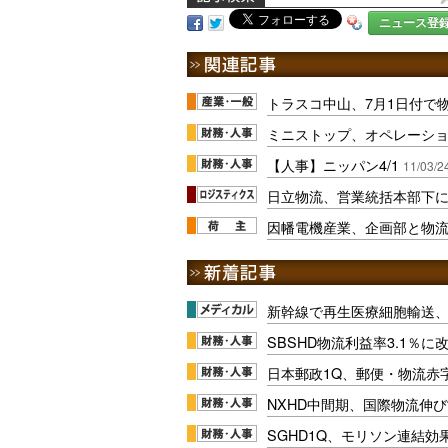
ニュース登
トラスコ中山、7月1日付で
ミニストップ、オペレーシ
【人事】ニッパン4/1
11/03/2
日立物流、営業統括本部下
因幡電機産業、企画部と物
新幹線で再生医療細胞輸送
SBSHD物流利益率3.1％
日本郵政1Q、郵便・物流赤
NXHD中間期、国際物流伸び
SGHD1Q、モリソン連結効