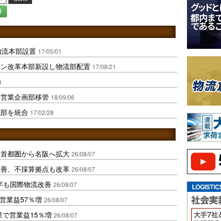
録
物流本部設置
17/05/01
ョン改革本部新設し物流部配置
17/08/21
4
に営業企画部移管
18/09/06
流部を統合
17/02/28
、首都圏から名阪へ拡大
26/08/07
に改善、不採算拠点も改革
26/08/07
字も国際物流改善
26/08/07
営業益57％増
26/08/07
果で営業益15％増
26/08/07