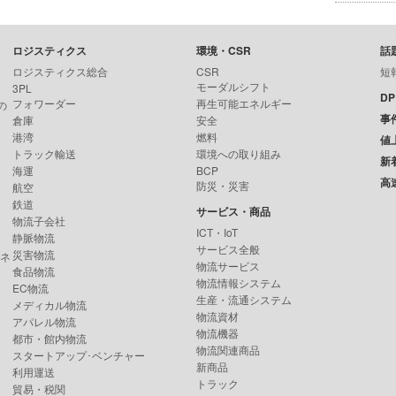
ロジスティクス
環境・CSR
話
ロジスティクス総合
CSR
短
モーダルシフト
3PL
D
フォワーダー
再生可能エネルギー
の
事
倉庫
安全
港湾
燃料
値
トラック輸送
環境への取り組み
新
海運
BCP
高
防災・災害
航空
鉄道
サービス・商品
物流子会社
ICT・IoT
静脈物流
サービス全般
災害物流
ンネ
物流サービス
食品物流
物流情報システム
EC物流
生産・流通システム
メディカル物流
物流資材
アパレル物流
物流機器
都市・館内物流
物流関連商品
スタートアップ･ベンチャー
新商品
利用運送
トラック
貿易・税関