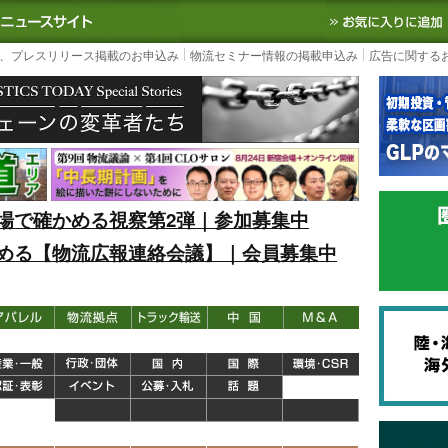
S TODAY｜国内最大の物流ニュースサイト
3PL, SCMなど国内外の最新の物流
、プレスリリース掲載のお申込み
物流セミナー情報の掲載申込み
広告に関する
場で確かめる視察第2弾｜参加募集中
める【物流広報連絡会議】｜会員募集中