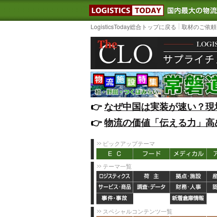
LOGISTIC
LogisticsToday総合トップに戻る
取材のご依頼
👉️
なぜ中国は実装が速い？現
👉️
物流の価値「伝える力」高
ピックアップテーマ
テーマ一覧
スペシャルコンテンツ一覧