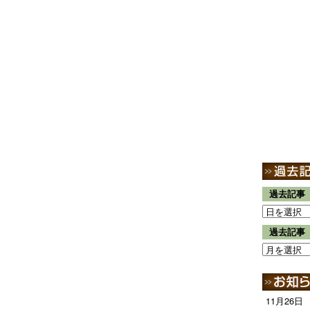
過去記事
過去記事
11月26日