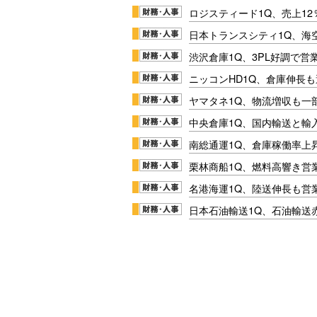
ロジスティード1Q、売上1
日本トランスシティ1Q、海
渋沢倉庫1Q、3PL好調で営
ニッコンHD1Q、倉庫伸長
ヤマタネ1Q、物流増収も一
中央倉庫1Q、国内輸送と輸
南総通運1Q、倉庫稼働率上
栗林商船1Q、燃料高響き営
名港海運1Q、陸送伸長も営業
日本石油輸送1Q、石油輸送