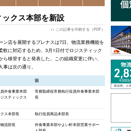
ィックス本部を新設
>>
この記事を印刷する（PDF）
ーン店を展開するプレナスは7日、物流業務機能を
柔軟に対応するため、3月1日付でロジスティック
から移管すると発表した。この組織変更に伴い、
人事は次の通り。
旧
役員外食事業本部
常務取締役常務執行役員外食事業本部
ロジスティックス
長
ックス本部長
執行役員商品本部長
部物流部長
外食事業本部やよい軒本部営業サポー
ト部長