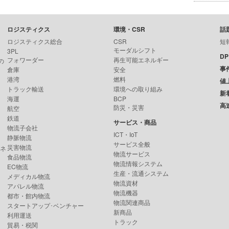
ロジスティクス
環境・CSR
話
ロジスティクス総合
CSR
短
モーダルシフト
3PL
D
フォワーダー
再生可能エネルギー
の
事
倉庫
安全
港湾
燃料
値
トラック輸送
環境への取り組み
新
海運
BCP
高
防災・災害
航空
鉄道
サービス・商品
物流子会社
ICT・IoT
静脈物流
サービス全般
災害物流
ンネ
物流サービス
食品物流
物流情報システム
EC物流
生産・流通システム
メディカル物流
物流資材
アパレル物流
物流機器
都市・館内物流
物流関連商品
スタートアップ･ベンチャー
新商品
利用運送
トラック
貿易・税関