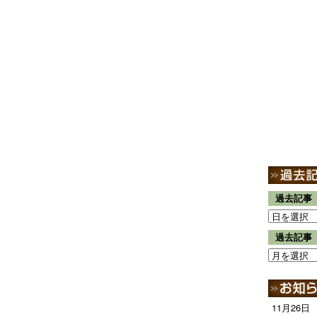
過去記事
過去記事
11月26日