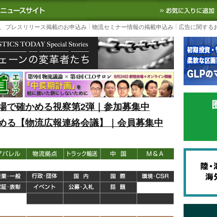
S TODAY｜国内最大の物流ニュースサイト
3PL, SCMなど国内外の最新の物流
、プレスリリース掲載のお申込み
物流セミナー情報の掲載申込み
広告に関する
場で確かめる視察第2弾｜参加募集中
める【物流広報連絡会議】｜会員募集中