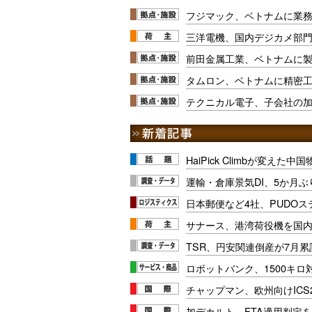
フジマック、ベトナムに業
三洋電機、国内デジカメ部
前田金属工業、ベトナムに
タムロン、ベトナムに精密
テクニカル電子、子会社の
HaiPick Climbが変えた
運輸・倉庫景気DI、5か月ぶ
日本郵便など4社、PUDO
サナース、港湾荷役機を国
TSR、円安関連倒産が7月累
ロボットバンク、1500キ
チャップマン、欧州向けICS
加デカルト、FTA適用判定を