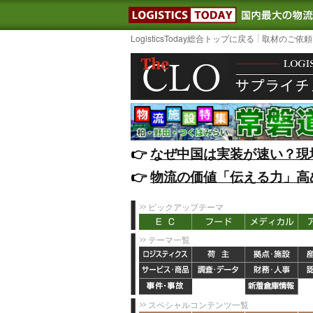
LOGISTIC
LogisticsToday総合トップに戻る
取材のご依頼
👉️
なぜ中国は実装が速い？現
👉️
物流の価値「伝える力」高
ピックアップテーマ
テーマ一覧
スペシャルコンテンツ一覧