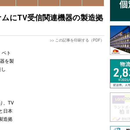
ムにTV受信関連機器の製造拠
>>
この記事を印刷する（PDF）
、ベト
機器を製
表し
り、TV
と日本
製造拠