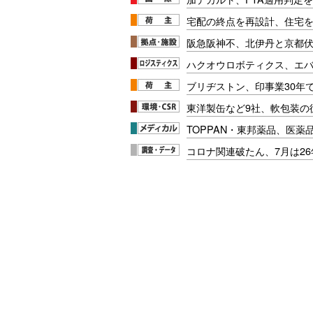
宅配の終点を再設計、住宅
阪急阪神不、北伊丹と京都
ハクオウロボティクス、エ
ブリヂストン、印事業30年
東洋製缶など9社、軟包装の
TOPPAN・東邦薬品、医薬
コロナ関連破たん、7月は26