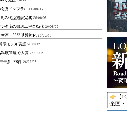
を物流インフラに
26/08/05
伏見の物流施設完成
26/08/05
バラ物流の搬送工程自動化
26/08/05
で生産・開発基盤強化
26/08/05
循環モデル実証
26/08/05
品温度管理で大賞
26/08/05
年最多176件
26/08/05