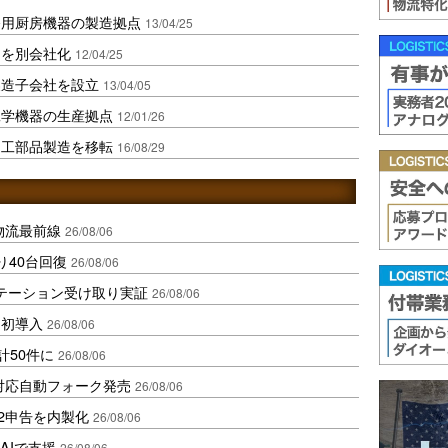
務用厨房機器の製造拠点
13/04/25
門を別会社化
12/04/25
製造子会社を設立
13/04/05
工学機器の生産拠点
12/01/26
加工部品製造を移転
16/08/29
中国物流最前線
26/08/06
り40台回復
26/08/06
ステーション受け取り実証
26/08/06
内初導入
26/08/06
計50件に
26/08/06
ロ対応自動フォーク発売
26/08/06
2申告を内製化
26/08/06
AIで支援
26/08/06