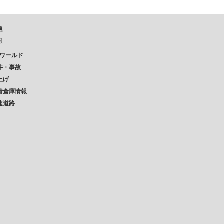
題
報
Pワールド
件・事故
上げ
着倉庫情報
速道路