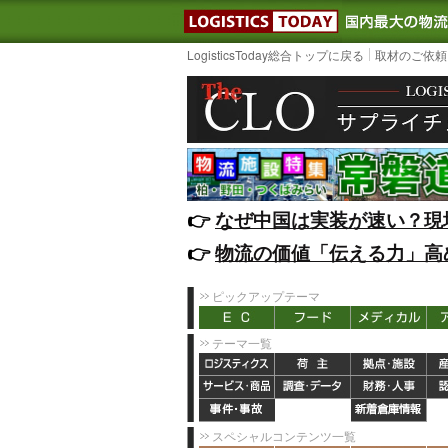
LOGISTIC
LogisticsToday総合トップに戻る
取材のご依頼
👉️
なぜ中国は実装が速い？現
👉️
物流の価値「伝える力」高
ピックアップテーマ
テーマ一覧
スペシャルコンテンツ一覧