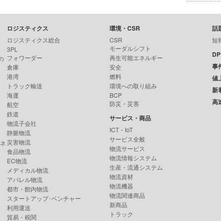
ロジスティクス
環境・CSR
話
ロジスティクス総合
CSR
短
モーダルシフト
3PL
D
フォワーダー
再生可能エネルギー
の
事
倉庫
安全
港湾
燃料
値
トラック輸送
環境への取り組み
新
海運
BCP
高
防災・災害
航空
鉄道
サービス・商品
物流子会社
ICT・IoT
静脈物流
サービス全般
災害物流
ンネ
物流サービス
食品物流
物流情報システム
EC物流
生産・流通システム
メディカル物流
物流資材
アパレル物流
物流機器
都市・館内物流
物流関連商品
スタートアップ･ベンチャー
新商品
利用運送
トラック
貿易・税関