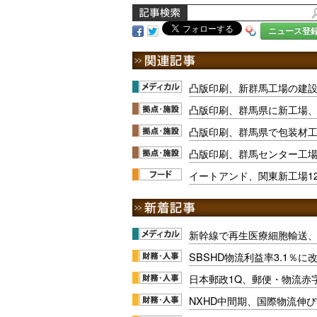
ニュース登
凸版印刷、新群馬工場の建
凸版印刷、群馬県に新工場
凸版印刷、群馬県で包装材
凸版印刷、群馬センター工
イートアンド、関東新工場1
新幹線で再生医療細胞輸送
SBSHD物流利益率3.1％
日本郵政1Q、郵便・物流赤
NXHD中間期、国際物流伸び