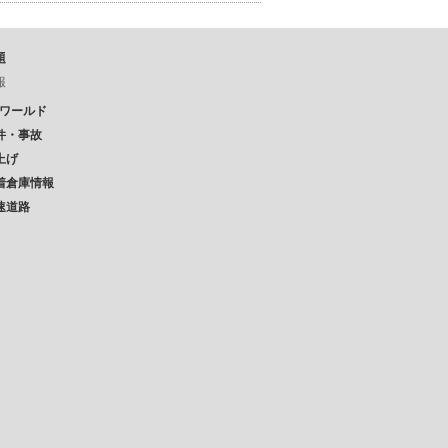
題
報
Pワールド
件・事故
上げ
着倉庫情報
速道路