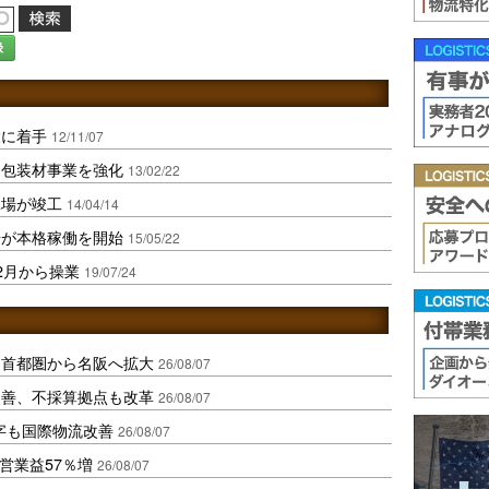
録
設に着手
12/11/07
、包装材事業を強化
13/02/22
工場が竣工
14/04/14
場が本格稼働を開始
15/05/22
2月から操業
19/07/24
、首都圏から名阪へ拡大
26/08/07
に改善、不採算拠点も改革
26/08/07
字も国際物流改善
26/08/07
営業益57％増
26/08/07