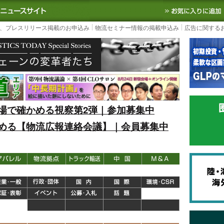
S TODAY｜国内最大の物流ニュースサイト
3PL, SCMなど国内外の最新の物流
、プレスリリース掲載のお申込み
物流セミナー情報の掲載申込み
広告に関する
場で確かめる視察第2弾｜参加募集中
める【物流広報連絡会議】｜会員募集中