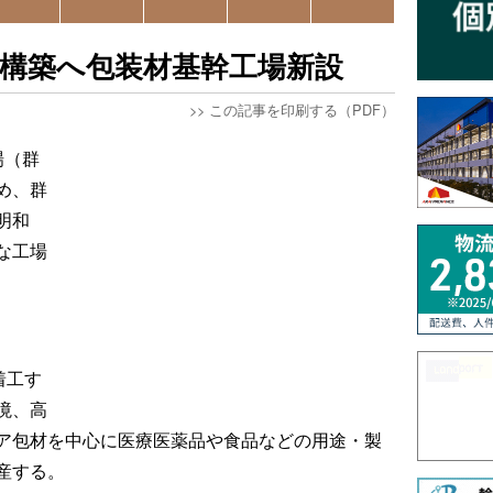
構築へ包装材基幹工場新設
>>
この記事を印刷する（PDF）
場（群
め、群
明和
な工場
着工す
境、高
ア包材を中心に医療医薬品や食品などの用途・製
産する。