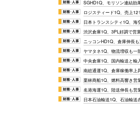
SGHD1Q、モリソン連結効
ロジスティード1Q、売上1
日本トランスシティ1Q、海
渋沢倉庫1Q、3PL好調で営
ニッコンHD1Q、倉庫伸長
ヤマタネ1Q、物流増収も一
中央倉庫1Q、国内輸送と輸
南総通運1Q、倉庫稼働率上
栗林商船1Q、燃料高響き営
名港海運1Q、陸送伸長も営業
日本石油輸送1Q、石油輸送