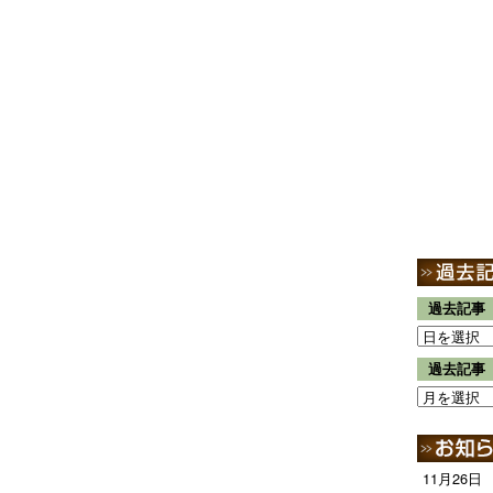
過去記事
過去記事
11月26日