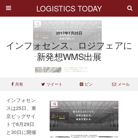
LOGISTICS TODAY
2017年7月25日
インフォセンス、ロジフェアに
新発想WMS出展
共有
ツイート
ピン
メール
インフォセン
スは25日、東
京ビッグサイ
トで8月29日
と30日に開催