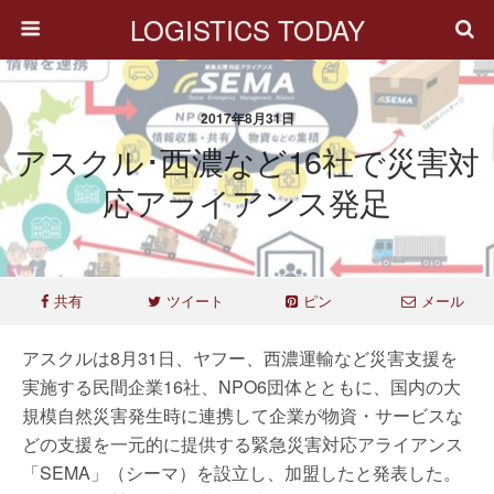
LOGISTICS TODAY
2017年8月31日
アスクル･西濃など16社で災害対
応アライアンス発足
共有
ツイート
ピン
メール
アスクルは8月31日、ヤフー、西濃運輸など災害支援を
実施する民間企業16社、NPO6団体とともに、国内の大
規模自然災害発生時に連携して企業が物資・サービスな
どの支援を一元的に提供する緊急災害対応アライアンス
「SEMA」（シーマ）を設立し、加盟したと発表した。