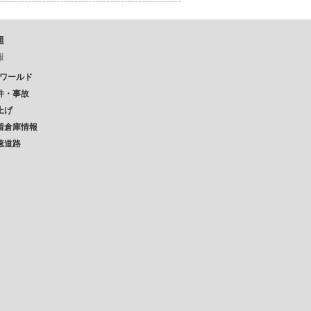
題
報
Pワールド
件・事故
上げ
着倉庫情報
速道路