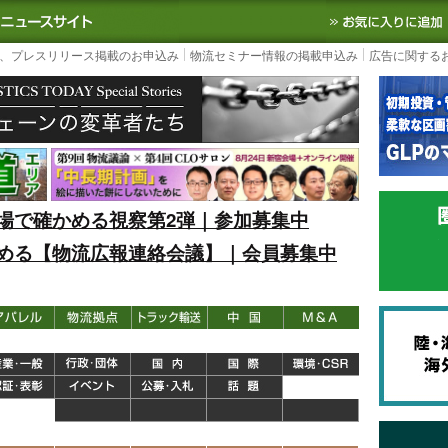
S TODAY｜国内最大の物流ニュースサイト
3PL, SCMなど国内外の最新の物流
、プレスリリース掲載のお申込み
物流セミナー情報の掲載申込み
広告に関する
場で確かめる視察第2弾｜参加募集中
める【物流広報連絡会議】｜会員募集中