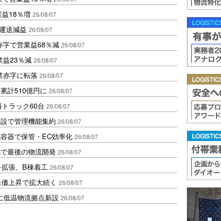
業益18％増
26/08/07
も運送減益
26/08/07
赤字で営業益68％減
26/08/07
益23％減
26/08/07
業赤字に転落
26/08/07
累計510億円に
26/08/07
トラック60台
26/08/07
新設で管理機能集約
26/08/07
容器で保管・EC効率化
26/08/07
地で最後の物流開発
26/08/07
を拡張、B棟着工
26/08/07
、単価上昇で拡大続く
26/08/07
に低温物流拠点新設
26/08/07