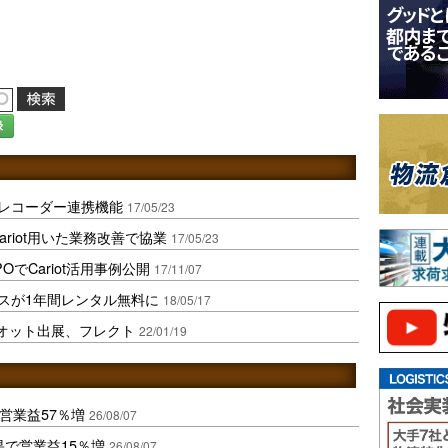
録
イブレコーダー連携機能
17/05/23
riot用いた業務改善で協業
17/05/23
でCariot活用事例公開
17/11/07
バイスが1年間レンタル無料に
18/05/17
オット出展、フレクト
22/01/19
営業益57％増
26/08/07
果で営業益15％増
26/08/07