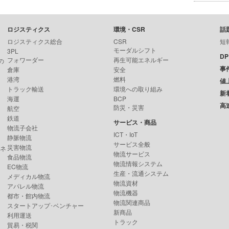
ロジスティクス
環境・CSR
話
ロジスティクス総合
CSR
短
モーダルシフト
3PL
D
フォワーダー
再生可能エネルギー
の
事
倉庫
安全
港湾
燃料
値
トラック輸送
環境への取り組み
新
海運
BCP
高
防災・災害
航空
鉄道
サービス・商品
物流子会社
ICT・IoT
静脈物流
サービス全般
災害物流
ンネ
物流サービス
食品物流
物流情報システム
EC物流
生産・流通システム
メディカル物流
物流資材
アパレル物流
物流機器
都市・館内物流
物流関連商品
スタートアップ･ベンチャー
新商品
利用運送
トラック
貿易・税関