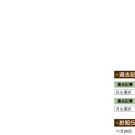
過去記事
過去記事
11月26日