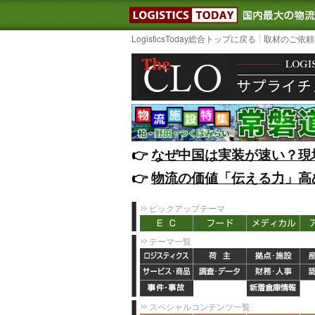
LOGISTIC
LogisticsToday総合トップに戻る
取材のご依頼
👉️
なぜ中国は実装が速い？現
👉️
物流の価値「伝える力」高
ピックアップテーマ
テーマ一覧
スペシャルコンテンツ一覧