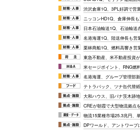
渋沢倉庫1Q、3PL好調で営
ニッコンHD1Q、倉庫伸長
日本石油輸送1Q、石油輸送
名港海運1Q、陸送伸長も営業
栗林商船1Q、燃料高響き営
東急不動産、米不動産投資が
米セージポイント、RNG燃料
名港海運、グループ管理部
テトラパック、ツナ缶代替紙
大和ハウス、旧パナ茨木跡
CREが朝霞で大型物流拠点
物流15業種市場25.3兆円
DPワールド、アントワープ