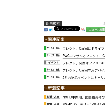
ニュース登
フレクト、Cariotにドラ
PwCコンサルとフレクト、Ca
フレクト、関西オフィスEXPO
フレクト、Cariot専用デ
2月の物流イベントにキャリ
NXHD中間期、国際物流伸び
SGHD1Q、モリソン連結効