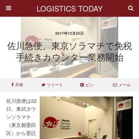
LOGISTICS TODAY
2017年12月25日
佐川急便、東京ソラマチで免税
手続きカウンター業務開始
共有
ツイート
ピン
メール
佐川急便は22
日、東武タウ
ンソラマチ
（東京都墨田
区）から委託