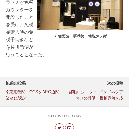
ラマチが免税
カウンターを
開設したこと
を受け、免税
品購入時の免
▲宅配便・手荷物一時預かり所
税手続きなど
を佐川急便が
行うこととなった。
以前の投稿
次の投稿
東京税関、OCSをAEO通関
郵船ロジ、タイ･インドネシア
業者に認定
向けの設備一貫輸送強化
© LOGISTICS TODAY