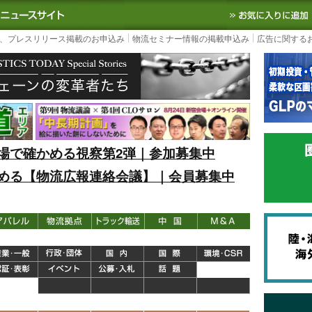
S TODAY｜国内最大の物流ニュースサイト
3PL, SCMなど国内外の最新の物流
、プレスリリース掲載のお申込み
物流セミナー情報の掲載申込み
広告に関する
場で確かめる視察第2弾｜参加募集中
める【物流広報連絡会議】｜会員募集中