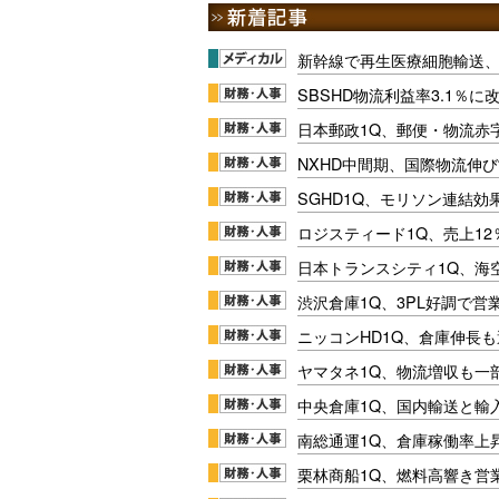
新幹線で再生医療細胞輸送
SBSHD物流利益率3.1％
日本郵政1Q、郵便・物流赤
NXHD中間期、国際物流伸び
SGHD1Q、モリソン連結効
ロジスティード1Q、売上1
日本トランスシティ1Q、海
渋沢倉庫1Q、3PL好調で営
ニッコンHD1Q、倉庫伸長
ヤマタネ1Q、物流増収も一
中央倉庫1Q、国内輸送と輸
南総通運1Q、倉庫稼働率上
栗林商船1Q、燃料高響き営