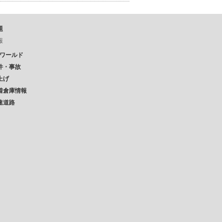
題
報
Pワールド
件・事故
上げ
着倉庫情報
速道路