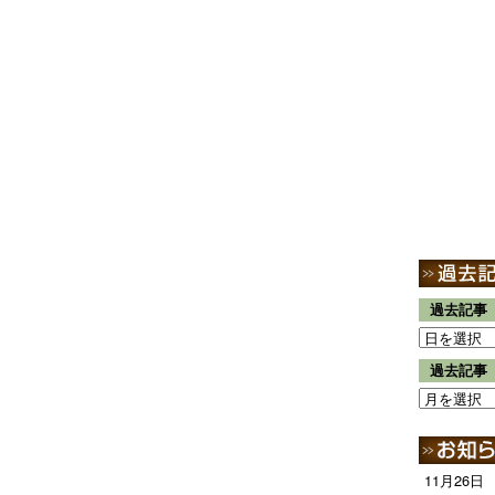
過去記事
過去記事
11月26日