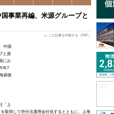
中国事業再編、米源グループと
>>
この記事を印刷する（PDF）
、中国
プと資
国にお
昨年7
海鼎徳
社「上
6％を取得して持分法適用会社化するとともに、上海