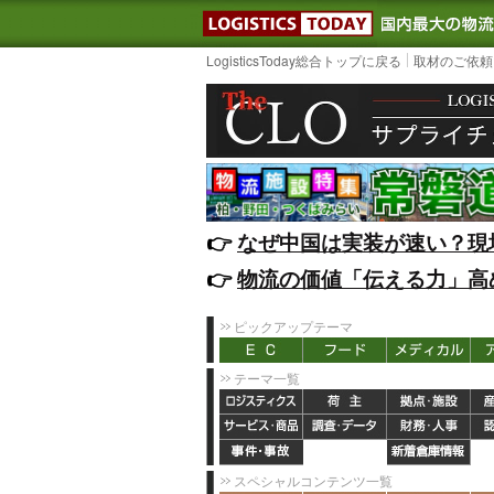
LOGISTIC
LogisticsToday総合トップに戻る
取材のご依頼
👉️
なぜ中国は実装が速い？現
👉️
物流の価値「伝える力」高
ピックアップテーマ
テーマ一覧
スペシャルコンテンツ一覧