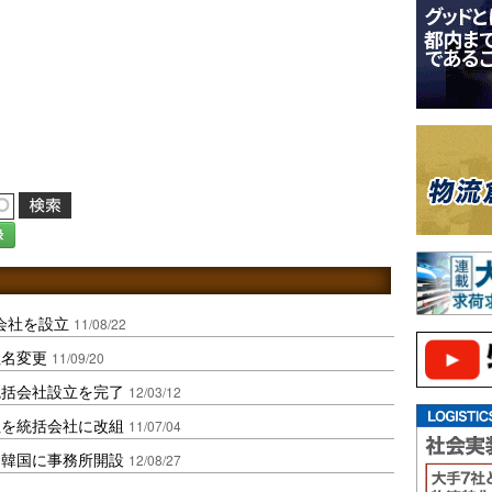
録
会社を設立
11/08/22
社名変更
11/09/20
統括会社設立を完了
12/03/12
社を統括会社に改組
11/07/04
、韓国に事務所開設
12/08/27