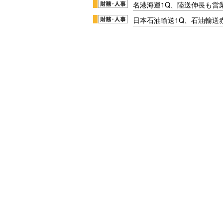
名港海運1Q、陸送伸長も営業
日本石油輸送1Q、石油輸送