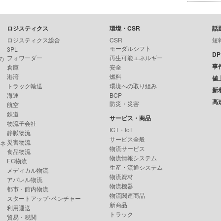
ロジスティクス
環境・CSR
話
ロジスティクス総合
CSR
短
モーダルシフト
3PL
D
フォワーダー
再生可能エネルギー
の
事
倉庫
安全
港湾
燃料
値
トラック輸送
環境への取り組み
新
海運
BCP
高
防災・災害
航空
鉄道
サービス・商品
物流子会社
ICT・IoT
静脈物流
サービス全般
災害物流
ンネ
物流サービス
食品物流
物流情報システム
EC物流
生産・流通システム
メディカル物流
物流資材
アパレル物流
物流機器
都市・館内物流
物流関連商品
スタートアップ･ベンチャー
新商品
利用運送
トラック
貿易・税関