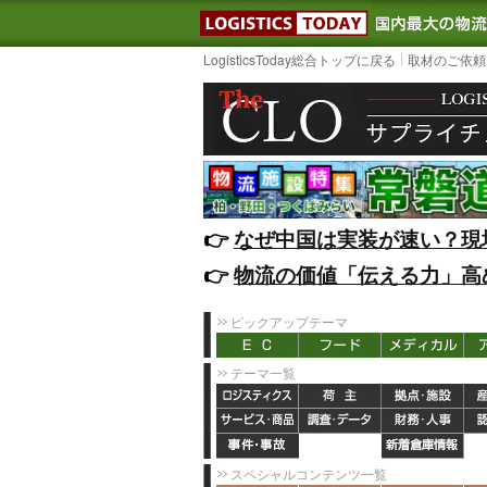
LOGISTIC
LogisticsToday総合トップに戻る
取材のご依頼
👉️
なぜ中国は実装が速い？現
👉️
物流の価値「伝える力」高
ピックアップテーマ
テーマ一覧
スペシャルコンテンツ一覧