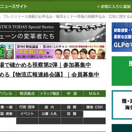
S TODAY｜国内最大の物流ニュースサイト
3PL, SCMなど国内外の最新の物流
、プレスリリース掲載のお申込み
物流セミナー情報の掲載申込み
広告に関する
場で確かめる視察第2弾｜参加募集中
める【物流広報連絡会議】｜会員募集中