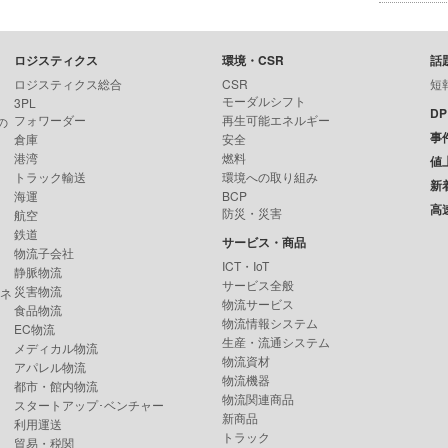
ロジスティクス
環境・CSR
話
ロジスティクス総合
CSR
短
モーダルシフト
3PL
D
フォワーダー
再生可能エネルギー
の
事
倉庫
安全
港湾
燃料
値
トラック輸送
環境への取り組み
新
海運
BCP
高
防災・災害
航空
鉄道
サービス・商品
物流子会社
ICT・IoT
静脈物流
サービス全般
災害物流
ンネ
物流サービス
食品物流
物流情報システム
EC物流
生産・流通システム
メディカル物流
物流資材
アパレル物流
物流機器
都市・館内物流
物流関連商品
スタートアップ･ベンチャー
新商品
利用運送
トラック
貿易・税関