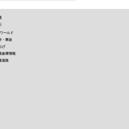
題
報
Pワールド
件・事故
上げ
着倉庫情報
速道路