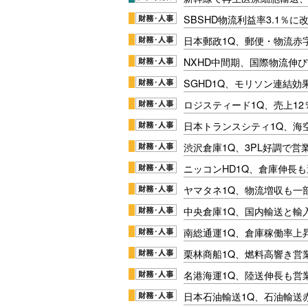
SBSHD物流利益率3.1％
日本郵政1Q、郵便・物流赤
NXHD中間期、国際物流伸び
SGHD1Q、モリソン連結効
ロジスティード1Q、売上1
日本トランスシティ1Q、海
渋沢倉庫1Q、3PL好調で営
ニッコンHD1Q、倉庫伸長
ヤマタネ1Q、物流増収も一
中央倉庫1Q、国内輸送と輸
南総通運1Q、倉庫稼働率上
栗林商船1Q、燃料高響き営
名港海運1Q、陸送伸長も営業
日本石油輸送1Q、石油輸送