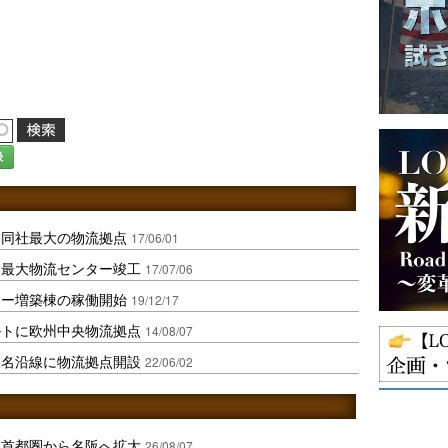
録
に同社最大の物流拠点
17/06/01
内最大物流センター竣工
17/07/06
ター増築棟の稼働開始
19/12/17
ルトに欧州中央物流拠点
14/08/07
東名沿線に物流拠点開設
22/06/02
、首都圏から名阪へ拡大
26/08/07