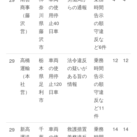
商事
奈
の使
らの通報
時間
（藤
川
用停
告示
沢
県
止40
の順
営）
藤
日車
守違
沢
反な
市
ど6件
高橋
栃
車両
法令違反
乗務
12
12
29
運輸
木
の使
の疑いが
時間
（本
県
用停
ある旨の
告示
社
足
止120
情報
の順
営）
利
日車
守違
市
反な
ど11
件
新高
千
車両
救護措置
乗務
14
14
29
運送
葉
の使
義務違反
時間