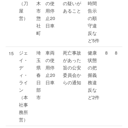
（刀
木
の使
の疑いが
時間
屋
市
用停
あること
告示
営）
惣
止20
の順
社
日車
守違
町
反な
ど5件
ジェ
埼
車両
死亡事故
健康
8
8
15
イ・
玉
の使
があった
状態
デ
県
用停
旨の公安
の把
ィ・
春
止20
委員会か
握義
ライ
日
日車
らの通知
務違
ン
部
反な
（本
市
ど2件
社事
務所
営）