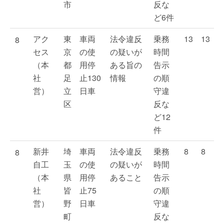
市
反な
ど6件
アク
東
車両
法令違反
乗務
13
13
8
セス
京
の使
の疑いが
時間
（本
都
用停
ある旨の
告示
社
足
止130
情報
の順
営）
立
日車
守違
区
反な
ど12
件
新井
埼
車両
法令違反
乗務
8
8
8
自工
玉
の使
の疑いが
時間
（本
県
用停
あること
告示
社
皆
止75
の順
営）
野
日車
守違
町
反な