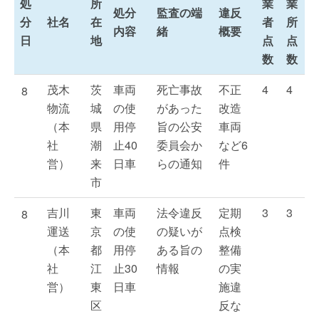
処
所
業
業
処分
監査の端
違反
分
社名
在
者
所
内容
緒
概要
日
地
点
点
数
数
茂木
茨
車両
死亡事故
不正
4
4
8
物流
城
の使
があった
改造
（本
県
用停
旨の公安
車両
社
潮
止40
委員会か
など6
営）
来
日車
らの通知
件
市
吉川
東
車両
法令違反
定期
3
3
8
運送
京
の使
の疑いが
点検
（本
都
用停
ある旨の
整備
社
江
止30
情報
の実
営）
東
日車
施違
区
反な