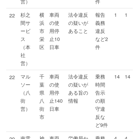
営）
件
杉之
横
車両
法令違反
報告
1
1
22
間サ
浜
の使
の疑いが
義務
ービ
市
用停
あること
違反
ス
栄
止10
など2
（本
区
日車
件
社
営）
マル
千
車両
法令違反
乗務
14
14
22
ソー
葉
の使
の疑いが
時間
（八
県
用停
ある旨の
告示
街
八
止140
情報
の順
営）
街
日車
守違
市
反な
ど9件
南雲
神
車両
労働局か
乗務
4
4
29