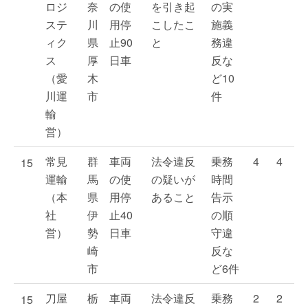
ロジ
奈
の使
を引き起
の実
ステ
川
用停
こしたこ
施義
ィク
県
止90
と
務違
ス
厚
日車
反な
（愛
木
ど10
川運
市
件
輸
営）
常見
群
車両
法令違反
乗務
4
4
15
運輸
馬
の使
の疑いが
時間
（本
県
用停
あること
告示
社
伊
止40
の順
営）
勢
日車
守違
崎
反な
市
ど6件
刀屋
栃
車両
法令違反
乗務
2
2
15