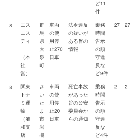
ど11
件
エス
群
車両
法令違反
乗務
27
27
8
エス
馬
の使
の疑いが
時間
ティ
県
用停
ある旨の
告示
ー
大
止270
情報
の順
（本
泉
日車
守違
社
町
反な
営）
ど9件
関東
さ
車両
死亡事故
乗務
2
2
8
トナ
い
の使
があった
時間
ミ運
た
用停
旨の公安
告示
輸
ま
止20
委員会か
の順
（浦
市
日車
らの通知
守違
和支
岩
反な
店
槻
ど4件