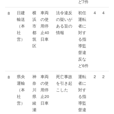
ど7件
日建
横
車両
法令違反
初任
4
4
8
輸送
浜
の使
の疑いが
運転
（本
市
用停
ある旨の
者に
社
都
止40
情報
対す
営）
筑
日車
る指
区
導監
督違
反な
ど6件
県央
神
車両
死亡事故
運転
2
2
8
運輸
奈
の使
を引き起
者に
（本
川
用停
こした
対す
社
県
止20
る指
営）
綾
日車
導監
瀬
督違