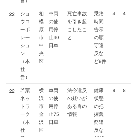
営）
ショ
相
車両
死亡事故
乗務
4
4
22
ウコ
模
の使
を引き起
時間
ーポ
原
用停
こしたこ
告示
レー
市
止40
と
の順
ショ
中
日車
守違
ン
央
反な
（本
区
ど8件
社
営）
若葉
横
車両
法令違反
健康
8
8
22
ネッ
浜
の使
の疑いが
状態
トワ
市
用停
ある旨の
の把
ーク
金
止75
情報
握義
（本
沢
日車
務違
社
区
反な