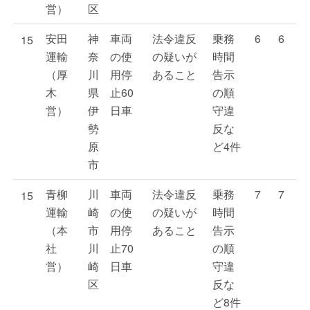
営）
区
安田
神
車両
法令違反
乗務
6
6
15
運輸
奈
の使
の疑いが
時間
（厚
川
用停
あること
告示
木
県
止60
の順
営）
伊
日車
守違
勢
反な
原
ど4件
市
青柳
川
車両
法令違反
乗務
7
7
15
運輸
崎
の使
の疑いが
時間
（本
市
用停
あること
告示
社
川
止70
の順
営）
崎
日車
守違
区
反な
ど8件