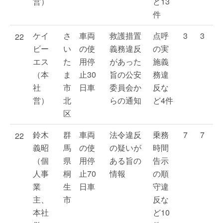
営）
ど13
件
ケイ
さ
車両
救護措置
点呼
3
3
22
ビー
い
の使
義務違反
の実
エス
た
用停
があった
施義
（本
ま
止30
旨の公安
務違
社
市
日車
委員会か
反な
営）
北
らの通知
ど4件
区
鈴木
群
車両
法令違反
乗務
7
7
22
義昭
馬
の使
の疑いが
時間
（個
県
用停
ある旨の
告示
人事
桐
止70
情報
の順
業
生
日車
守違
主、
市
反な
本社
ど10