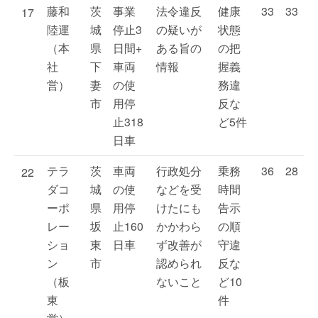
藤和
茨
事業
法令違反
健康
33
33
17
陸運
城
停止3
の疑いが
状態
（本
県
日間+
ある旨の
の把
社
下
車両
情報
握義
営）
妻
の使
務違
市
用停
反な
止318
ど5件
日車
テラ
茨
車両
行政処分
乗務
36
28
22
ダコ
城
の使
などを受
時間
ーポ
県
用停
けたにも
告示
レー
坂
止160
かかわら
の順
ショ
東
日車
ず改善が
守違
ン
市
認められ
反な
（板
ないこと
ど10
東
件