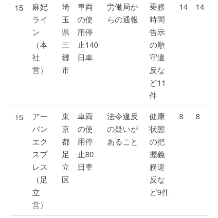
麻妃
埼
車両
労働局か
乗務
14
14
15
ライ
玉
の使
らの通報
時間
ン
県
用停
告示
（本
三
止140
の順
社
郷
日車
守違
営）
市
反な
ど11
件
アー
東
車両
法令違反
健康
8
8
15
バン
京
の使
の疑いが
状態
エク
都
用停
あること
の把
スプ
足
止80
握義
レス
立
日車
務違
（足
区
反な
立
ど9件
営）