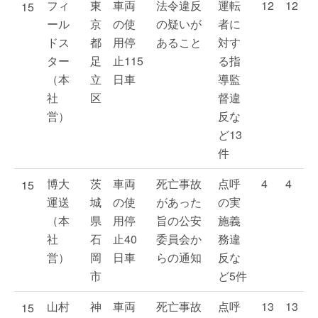
フィ
東
車両
法令違反
運転
12
12
15
ール
京
の使
の疑いが
者に
ドス
都
用停
あること
対す
ター
足
止115
る指
（本
立
日車
導監
社
区
督違
営）
反な
ど13
件
博大
茨
車両
死亡事故
点呼
4
4
15
運送
城
の使
があった
の実
（本
県
用停
旨の公安
施義
社
石
止40
委員会か
務違
営）
岡
日車
らの通知
反な
市
ど5件
山村
神
車両
死亡事故
点呼
13
13
15