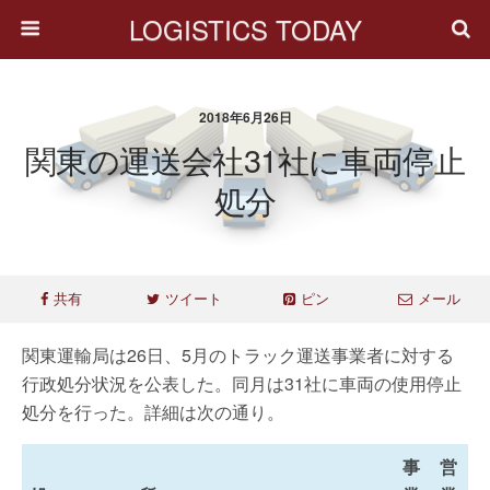
LOGISTICS TODAY
2018年6月26日
関東の運送会社31社に車両停止
処分
共有
ツイート
ピン
メール
関東運輸局は26日、5月のトラック運送事業者に対する
行政処分状況を公表した。同月は31社に車両の使用停止
処分を行った。詳細は次の通り。
事
営