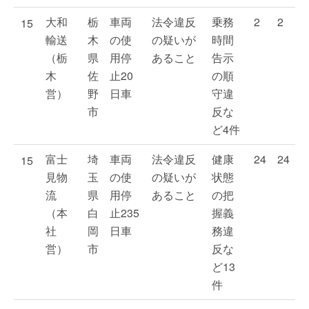
大和
栃
車両
法令違反
乗務
2
2
15
輸送
木
の使
の疑いが
時間
（栃
県
用停
あること
告示
木
佐
止20
の順
営）
野
日車
守違
市
反な
ど4件
富士
埼
車両
法令違反
健康
24
24
15
見物
玉
の使
の疑いが
状態
流
県
用停
あること
の把
（本
白
止235
握義
社
岡
日車
務違
営）
市
反な
ど13
件