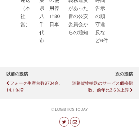
（本
県
用停
があった
告示
社
八
止80
旨の公安
の順
営）
千
日車
委員会か
守違
代
らの通知
反な
市
ど6件
以前の投稿
次の投稿
フォーク生産台数9734台、
道路貨物輸送のサービス価格指
14.1％増
数、前年比3.6％上昇
© LOGISTICS TODAY