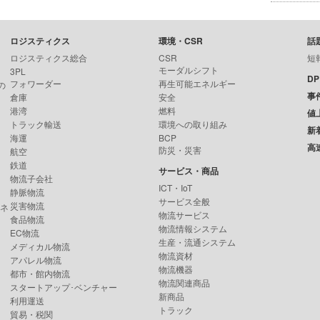
ロジスティクス
環境・CSR
話
ロジスティクス総合
CSR
短
モーダルシフト
3PL
D
フォワーダー
再生可能エネルギー
の
事
倉庫
安全
港湾
燃料
値
トラック輸送
環境への取り組み
新
海運
BCP
高
防災・災害
航空
鉄道
サービス・商品
物流子会社
ICT・IoT
静脈物流
サービス全般
災害物流
ンネ
物流サービス
食品物流
物流情報システム
EC物流
生産・流通システム
メディカル物流
物流資材
アパレル物流
物流機器
都市・館内物流
物流関連商品
スタートアップ･ベンチャー
新商品
利用運送
トラック
貿易・税関