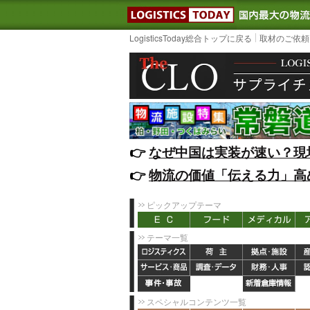
LOGISTIC
LogisticsToday総合トップに戻る
取材のご依頼
👉️
なぜ中国は実装が速い？現
👉️
物流の価値「伝える力」高
ピックアップテーマ
テーマ一覧
スペシャルコンテンツ一覧