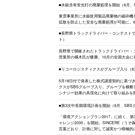
■水銀含有蛍光灯の廃棄処理を開始（6月、
東雲事業所に水銀使用製品廃棄物の破砕機
拡散を防止した安全な廃棄処理が可能に。
■長野県トラックドライバー・コンテストで
ト）
長野県で開催されたトラックドライバー・
営業所の橘木氏が優勝。10月の全国大会に
■リコーロジスティクスがグループ入り（8
5月18日付で発表した株式譲渡契約に基づ
クスがSBSグループ入り。グループを横断
シナジー効果の具現化に向けて取り組みを
■第3次中長期環境計画を開始（9月、SBS
「環境アクションプラン2017」に続く、
ャレンジ2030」を開始。SINCERE（う
言葉どおり、計画に対して誠実かつ積極的