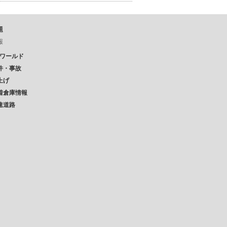
題
報
Pワールド
件・事故
上げ
着倉庫情報
速道路