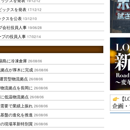
ピックスを発表
19/12/12
トピックスを発表
17/12/12
ックスを公表
13/12/10
ループ会社役員人事
19/06/28
ループの役員人事
17/02/14
扇島に冷凍倉庫
26/08/06
域拠点が厚木に完成
26/08/06
運営型物流拠点
26/08/06
温物流拠点を長岡に
26/08/06
ダに低温物流拠点
26/08/06
送需要で業績上振れ
26/08/06
流基盤の進化を推進
26/08/06
賞の現場革新特別賞
26/08/06