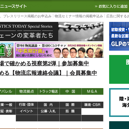
S TODAY｜国内最大の物流ニュースサイト
3PL, SCMなど国内外の最新の物流
、プレスリリース掲載のお申込み
物流セミナー情報の掲載申込み
広告に関する
場で確かめる視察第2弾｜参加募集中
める【物流広報連絡会議】｜会員募集中