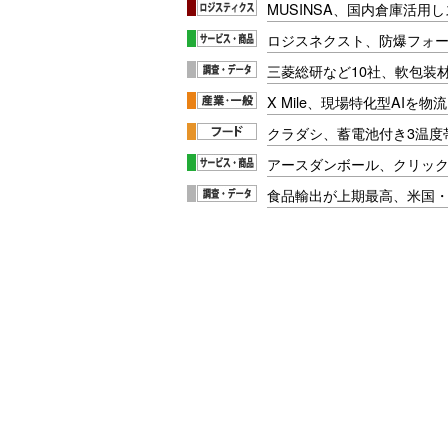
MUSINSA、国内倉庫活用
ロジスネクスト、防爆フォ
三菱総研など10社、軟包装
X Mile、現場特化型AIを
クラダシ、蓄電池付き3温度
アースダンボール、クリッ
食品輸出が上期最高、米国