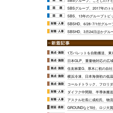
SBSグループ、ことしのト
SBSグループ、2017年の
SBS、13年のグループトピ
SBSHD、6/28･7/1付グ
SBSHD、3月24日ほかグ
1万パレットを自動搬送、東
日本GLP、重量物対応の広
住友林業G、厚木に初の自社
横浜冷凍、日本海側初の低
コールドトラック、フロリ
ダイフク中間期、半導体搬
アスクル社長に成松氏、物
GROUNDなど5社、ロジ大