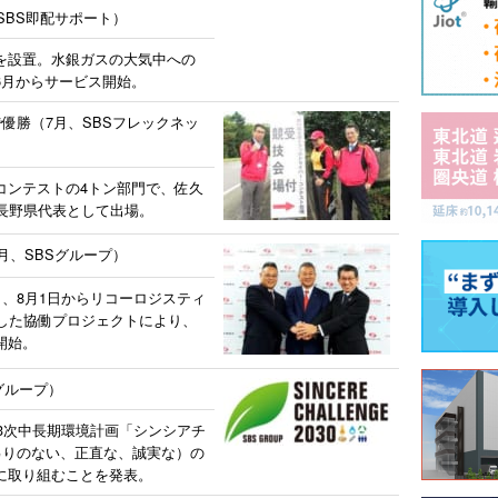
SBS即配サポート）
を設置。水銀ガスの大気中への
6月からサービス開始。
優勝（7月、SBSフレックネッ
コンテストの4トン部門で、佐久
長野県代表として出場。
月、SBSグループ）
き、8月1日からリコーロジスティ
した協働プロジェクトにより、
開始。
グループ）
第3次中長期環境計画「シンシアチ
そ偽りのない、正直な、誠実な）の
に取り組むことを発表。