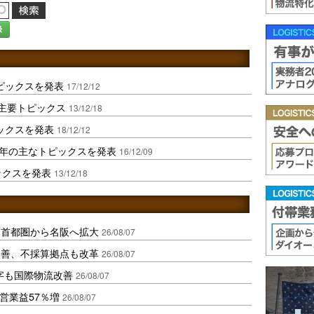
録
トピックスを発表
17/12/12
年主要トピックス
13/12/18
ピックスを発表
18/12/12
6年の主なトピックスを発表
16/12/09
ックスを発表
13/12/18
、首都圏から名阪へ拡大
26/08/07
に改善、不採算拠点も改革
26/08/07
字も国際物流改善
26/08/07
営業益57％増
26/08/07