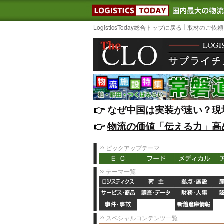
LOGISTIC
LogisticsToday総合トップに戻る
取材のご依頼
👉️
なぜ中国は実装が速い？現
👉️
物流の価値「伝える力」高
ピックアップテーマ
テーマ一覧
スペシャルコンテンツ一覧