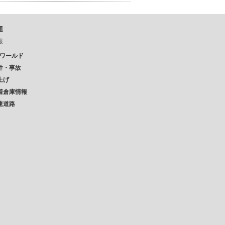
題
報
Pワールド
件・事故
上げ
着倉庫情報
速道路