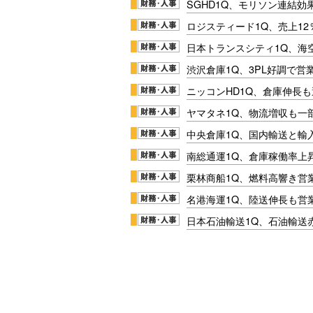
SGHD1Q、モリソン連結効
ロジスティード1Q、売上1
日本トランスシティ1Q、海
渋沢倉庫1Q、3PL好調で営
ニッコンHD1Q、倉庫伸長
ヤマタネ1Q、物流増収も一
中央倉庫1Q、国内輸送と輸
南総通運1Q、倉庫稼働率上
栗林商船1Q、燃料高響き営
名港海運1Q、陸送伸長も営業
日本石油輸送1Q、石油輸送