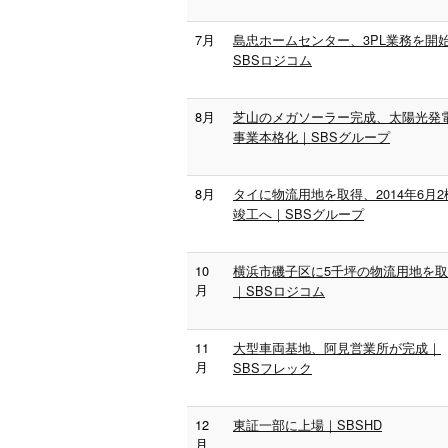
7月
島忠ホームセンター、3PL業務を開
SBSロジコム
8月
芝山のメガソーラー完成、太陽光発
事業本格化｜SBSグループ
8月
タイに物流用地を取得、2014年6月2
竣工へ｜SBSグループ
10
横浜市磯子区に5千坪の物流用地を
月
｜SBSロジコム
11
大型車両基地、阿見営業所が完成｜
月
SBSフレック
12
東証一部に上場｜SBSHD
月