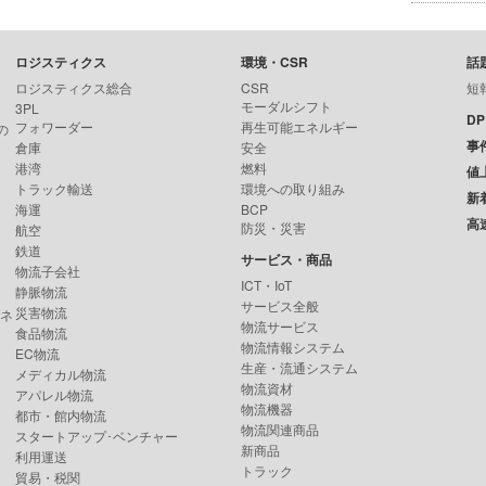
ロジスティクス
環境・CSR
話
ロジスティクス総合
CSR
短
モーダルシフト
3PL
D
フォワーダー
再生可能エネルギー
の
事
倉庫
安全
港湾
燃料
値
トラック輸送
環境への取り組み
新
海運
BCP
高
防災・災害
航空
鉄道
サービス・商品
物流子会社
ICT・IoT
静脈物流
サービス全般
災害物流
ンネ
物流サービス
食品物流
物流情報システム
EC物流
生産・流通システム
メディカル物流
物流資材
アパレル物流
物流機器
都市・館内物流
物流関連商品
スタートアップ･ベンチャー
新商品
利用運送
トラック
貿易・税関