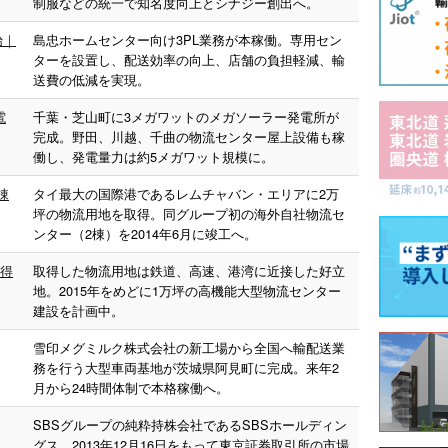
制服などの統一で知名度向上とシナジー創出へ。
始｜
島忠ホームセンター向け3PL業務が本稼働。専用セン
ターを設置し、配送効率の向上、店舗の負担軽減、輸
送費の低減を実現。
電
千葉・芝山町に3メガワットのメガソーラー発電所が
完成。野田、川越、千曲の物流センター屋上設備も稼
働し、発電量力は約5メガワット規模に。
棟
タイ最大の国際港であるレムチャバン・エリアに2万
坪の物流用地を取得。同グループ初の海外自社物流セ
ンター（2棟）を2014年6月に竣工へ。
取得
取得した物流用地は鉄道、高速、港湾に近接した好立
地。2015年をめどに1万坪の高機能大型物流センター
建設を計画中。
雪印メグミルク株式会社の新工場から全国へ輸配送業
務を行う大型車両基地が茨城県阿見町に完成。来年2
月から24時間体制で本格稼働へ。
SBSグループの純粋持株会社であるSBSホールディン
グス、2013年12月16日をもって東京証券取引所の市場