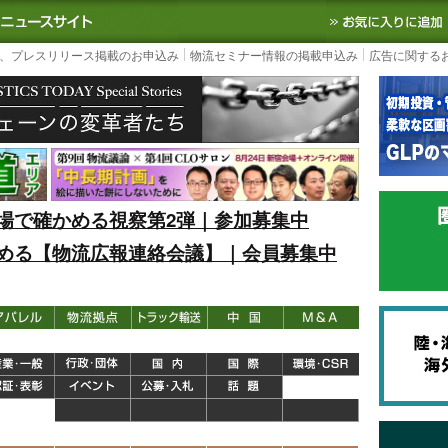
S TODAY｜国内最大の物流ニュースサイト
3PL, SCMなど国内外の最新の物流
、プレスリリース掲載のお申込み
物流セミナー情報の掲載申込み
広告に関する
場で確かめる視察第2弾｜参加募集中
める【物流広報連絡会議】｜会員募集中