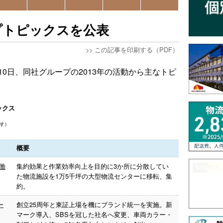
ープトピックスを公表
>>
この記事を印刷する（PDF）
10日、同社グループの2013年の活動から主なトピ
ックス
す）
概要
働
集約効果と作業効率向上を目的に3か所に分散してい
た物流施設を1万5千坪の大型物流センターに移転、集
約。
ー
創立25周年と東証上場を機にブランド統一を実施。新
マーク導入、SBSを冠した社名へ変更、車両カラー・