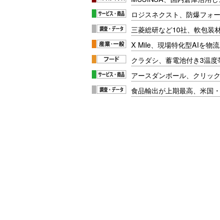
ロジスネクスト、防爆フォ
三菱総研など10社、軟包装
X Mile、現場特化型AIを
クラダシ、蓄電池付き3温度
アースダンボール、クリッ
食品輸出が上期最高、米国