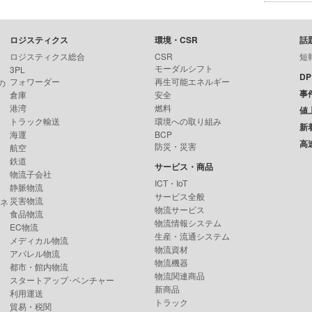
ロジスティクス
環境・CSR
話
ロジスティクス総合
CSR
短
モーダルシフト
3PL
D
フォワーダー
再生可能エネルギー
の
事
倉庫
安全
港湾
燃料
値
トラック輸送
環境への取り組み
新
海運
BCP
高
防災・災害
航空
鉄道
サービス・商品
物流子会社
ICT・IoT
静脈物流
サービス全般
災害物流
ンネ
物流サービス
食品物流
物流情報システム
EC物流
生産・流通システム
メディカル物流
物流資材
アパレル物流
物流機器
都市・館内物流
物流関連商品
スタートアップ･ベンチャー
新商品
利用運送
トラック
貿易・税関