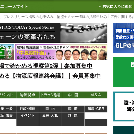
S TODAY｜国内最大の物流ニュースサイト
3PL, SCMなど国内外の最新の物流
、プレスリリース掲載のお申込み
物流セミナー情報の掲載申込み
広告に関する
場で確かめる視察第2弾｜参加募集中
める【物流広報連絡会議】｜会員募集中