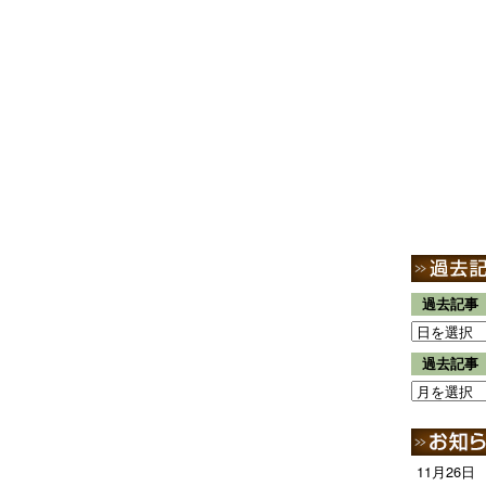
過去記事
過去記事
11月26日