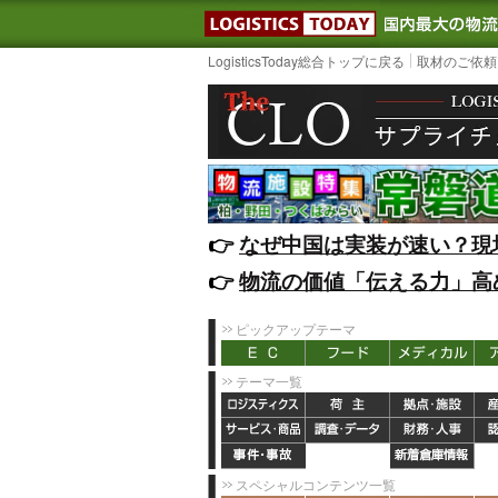
LOGISTIC
LogisticsToday総合トップに戻る
取材のご依頼
👉️
なぜ中国は実装が速い？現
👉️
物流の価値「伝える力」高
ピックアップテーマ
テーマ一覧
スペシャルコンテンツ一覧