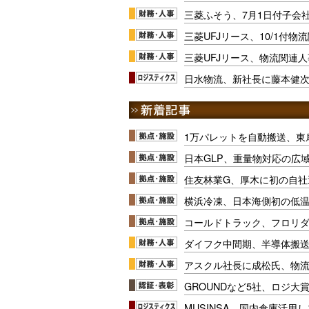
三菱ふそう、7月1日付子会
三菱UFJリース、10/1付物
三菱UFJリース、物流関連人
日水物流、新社長に藤本健
1万パレットを自動搬送、東
日本GLP、重量物対応の広
住友林業G、厚木に初の自社
横浜冷凍、日本海側初の低
コールドトラック、フロリ
ダイフク中間期、半導体搬
アスクル社長に成松氏、物
GROUNDなど5社、ロジ大
MUSINSA、国内倉庫活用