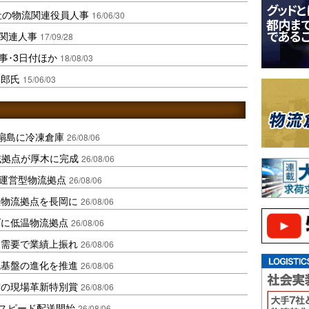
社の物流関連役員人事
16/06/30
流関連人事
17/09/28
事･3日付ほか
18/08/03
次郎氏
15/06/03
扇島に冷凍倉庫
26/08/06
域拠点が厚木に完成
26/08/06
運営型物流拠点
26/08/06
温物流拠点を長岡に
26/08/06
ダに低温物流拠点
26/08/06
送需要で業績上振れ
26/08/06
流基盤の進化を推進
26/08/06
賞の現場革新特別賞
26/08/06
しスピード配送開始
26/08/06