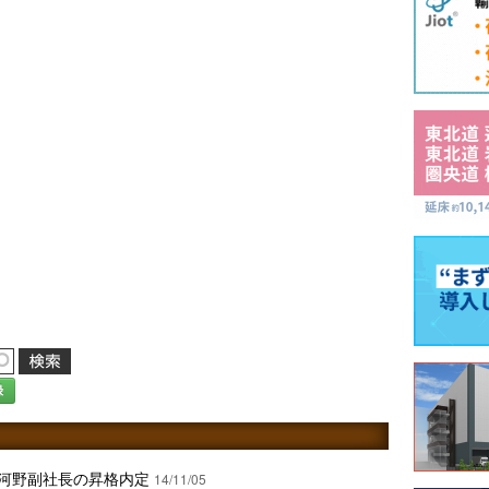
録
河野副社長の昇格内定
14/11/05