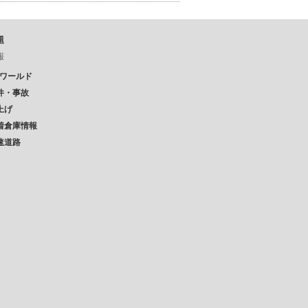
題
報
Pワールド
件・事故
上げ
着倉庫情報
速道路