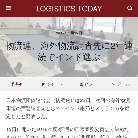
LOGISTICS TODAY
2019年3月22日
物流連、海外物流調査先に2年連
続でインド選ぶ
共有
ツイート
ピン
メール
日本物流団体連合会（物流連）は22日、次回の海外物流
事情の実態調査先として、インド南部とスリランカを選
定したと発表した。
19日に開いた2018年度2回目の国際業務委員会で決めた
もので、昨年11月に行ったインド北西部に続き、2年連