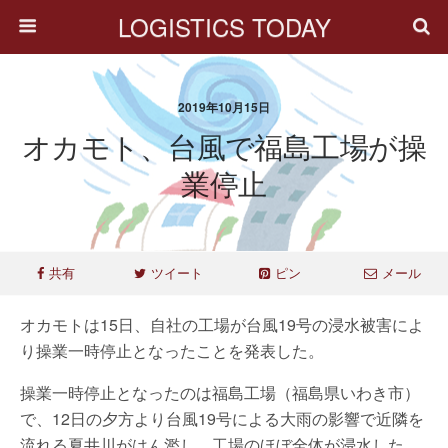
LOGISTICS TODAY
2019年10月15日
オカモト、台風で福島工場が操
業停止
共有
ツイート
ピン
メール
オカモトは15日、自社の工場が台風19号の浸水被害によ
り操業一時停止となったことを発表した。
操業一時停止となったのは福島工場（福島県いわき市）
で、12日の夕方より台風19号による大雨の影響で近隣を
流れる夏井川がはん濫し、工場のほぼ全体が浸水した。