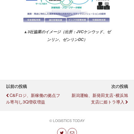
▲3社協業のイメージ（出所：JVCケンウッド、ゼ
ンリン、ゼンリンDC）
以前の投稿
次の投稿
C&Fロジ、新稼働の拠点フ
新潟運輸、新発田支店･横浜旭
ル寄与し3Q増収増益
支店に姫トラ導入
© LOGISTICS TODAY