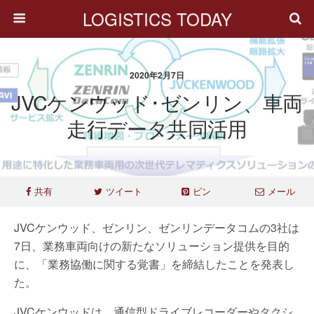
LOGISTICS TODAY
2020年2月7日
JVCケンウッド･ゼンリン、車両
走行データ共同活用
共有
ツイート
ピン
メール
JVCケンウッド、ゼンリン、ゼンリンデータコムの3社は
7日、業務車両向けの新たなソリューション提供を目的
に、「業務協働に関する覚書」を締結したことを発表し
た。
JVCケンウッドは、通信型ドライブレコーダーやタクシ