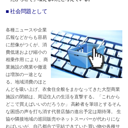
■ 社会問題として
各種ニュースや企業
広報などからも容易
に想像がつくが、消
費低迷および縮小の
相乗作用 により、商
業施設の廃業や撤退
は増加の一途とな
る。地域消費のほと
んどを吸い上げ、衣食住全般をまかなってきた大型商業
施設の閉鎖は、周辺住人の生活を直撃する。「これから
どこで買えばいいのだろうか」 高齢者を筆頭とするそん
な困惑の声を打ち消す代替店舗の進出予定は期待薄。 生
協や隣接地域の巡回販売やネットスーパーが代わりにな
ればいいが、自己都合で完結できていた買い物や各種サ