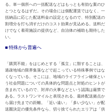
る。単一個所への一括配送などはもっとも有効な案のひ
とつとなるはずだ。その場合には個配運賃ではなく、一
括納品に応じた配送料金の設定となるので、特別配送の
割増分を打ち消すだけのコスト効果が見込める。送料だ
けでなく着荷施設の提供など、自治体の補助も期待した
い。
■ 特殊から普遍へ
「購買不能」をはじめとする「孤立」に類することは、
過疎地域の限界集落などで起こっている特殊事例ではな
くなっている。そこには、地域のライフライン確保とい
う社会問題についての具体的な問題点と対処のヒントが
含まれているので、対岸の火事などという認識は厳禁で
ある。ラストワンマイルと表現される、最終配送拠点か
ら届け先までの距離。「近い遠い」「多い少ない」が配
送圏決定の優先条件なら、切り捨てられたエリアは「供