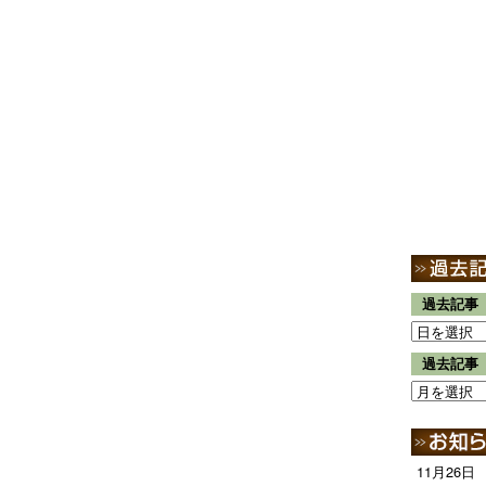
過去記事
過去記事
11月26日