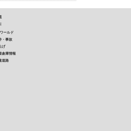
題
報
Pワールド
件・事故
上げ
着倉庫情報
速道路