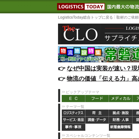
LOGISTIC
LogisticsToday総合トップに戻る
取材のご依頼
👉️
なぜ中国は実装が速い？現
👉️
物流の価値「伝える力」高
ピックアップテーマ
テーマ一覧
スペシャルコンテンツ一覧