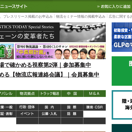
S TODAY｜国内最大の物流ニュースサイト
3PL, SCMなど国内外の最新の物流
、プレスリリース掲載のお申込み
物流セミナー情報の掲載申込み
広告に関する
場で確かめる視察第2弾｜参加募集中
める【物流広報連絡会議】｜会員募集中