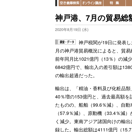
神戸港、7月の貿易総額
2020年8月19日 (水)
神戸税関が19日に発表し
月の神戸港貿易概況によると、貿易
前年同月比1021億円（13％）の減
6842億円で、輸出入の差引額は138
の輸出超過だった。
輸出は、「精油・香料及び化粧品類
40％増の153億円と、過去最高額を
たものの、船舶（99.6％減）、自動
（57.9％減）、原動機（33.4％減
く減少。東南アジア諸国向けの輸出は
録した。輸出総額は4111億円（15