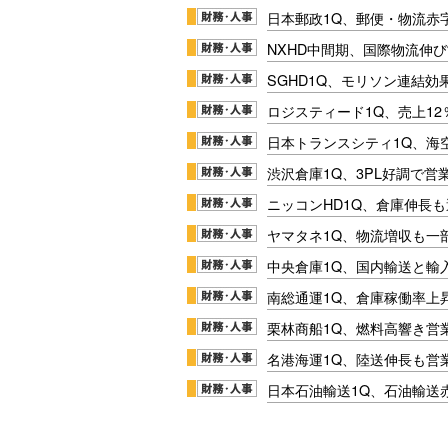
日本郵政1Q、郵便・物流赤
NXHD中間期、国際物流伸び
SGHD1Q、モリソン連結効
ロジスティード1Q、売上1
日本トランスシティ1Q、海
渋沢倉庫1Q、3PL好調で営
ニッコンHD1Q、倉庫伸長
ヤマタネ1Q、物流増収も一
中央倉庫1Q、国内輸送と輸
南総通運1Q、倉庫稼働率上
栗林商船1Q、燃料高響き営
名港海運1Q、陸送伸長も営業
日本石油輸送1Q、石油輸送