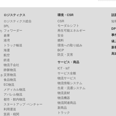
ロジスティクス
環境・CSR
話
ロジスティクス総合
CSR
短
モーダルシフト
3PL
D
フォワーダー
再生可能エネルギー
の
事
倉庫
安全
港湾
燃料
値
トラック輸送
環境への取り組み
新
海運
BCP
高
防災・災害
航空
鉄道
サービス・商品
物流子会社
ICT・IoT
静脈物流
サービス全般
災害物流
ンネ
物流サービス
食品物流
物流情報システム
EC物流
生産・流通システム
メディカル物流
物流資材
アパレル物流
物流機器
都市・館内物流
物流関連商品
スタートアップ･ベンチャー
新商品
利用運送
トラック
貿易・税関