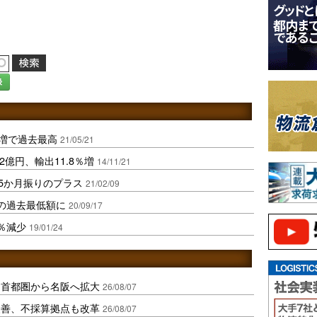
録
％増で過去最高
21/05/21
2億円、輸出11.8％増
14/11/21
15か月振りのプラス
21/02/09
の過去最低額に
20/09/17
7％減少
19/01/24
、首都圏から名阪へ拡大
26/08/07
に改善、不採算拠点も改革
26/08/07