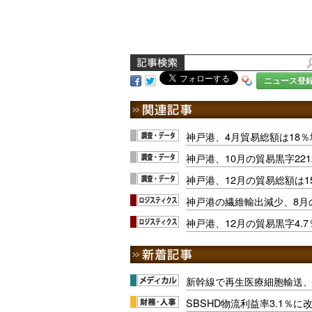
ニュース登
神戸港、4月貿易総額は18
神戸港、10月の貿易黒字221
神戸港、12月の貿易総額は
神戸港の繊維輸出減少、8月
神戸港、12月の貿易黒字4.
新幹線で再生医療細胞輸送
SBSHD物流利益率3.1％