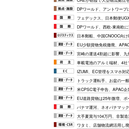
DPワールド、アントワープ
フェデックス、日本郵便UG
DPワールド、西欧-東南欧
日本郵船、中国CNOOC向け
EU少額貨物免税撤廃、APA
宮崎の運送4割超に影響、九
車載電池のアルミ端材、4社
IZUMI、EC管理をスマホ
トラック運転手、お盆の一般車
米CPSC電子申告、APAC企
EU道路貨物は25年微増、
パナマ運河、ネオパナマッ
大手夏賞与104万円、非製
ワタミ、店舗物流網活用し