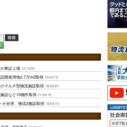
録
トが東証上場
12/10/25
開発用地2.7万m2取得
16/02/18
市のマルチ型物流施設取得
18/09/25
施設など10物件取得
21/03/19
トが合併、物流2施設取得
16/04/15
を拡張、B棟着工