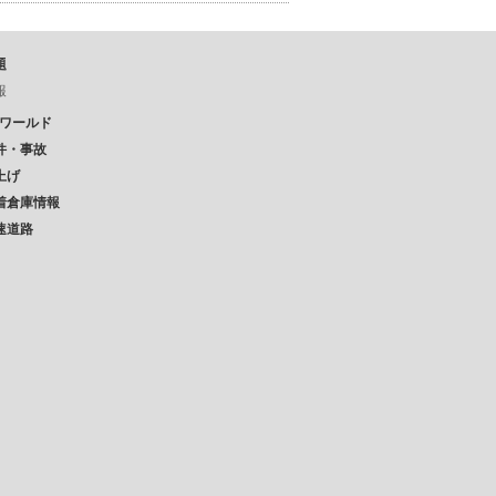
題
報
Pワールド
件・事故
上げ
着倉庫情報
速道路