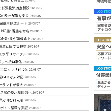
26/08/07
に低温物流拠点新設
26/08/07
Xの欧州配送を支援
26/08/07
に完成車鉄道ルート
26/08/07
LNG船1番船を命名
26/08/07
C企業4割が準備途上
26/08/07
州道迂回で負担増
26/08/07
で水平リサイクル
26/08/07
対応し出品効率化
26/08/07
にヒヤリ94.5％
26/08/07
業64％が未対応
26/08/07
ポーランドが最大
26/08/07
クス船の喫水制限強化
26/08/07
造業が伸びけん引
26/08/07
廃ボトル循環を実証
26/08/07