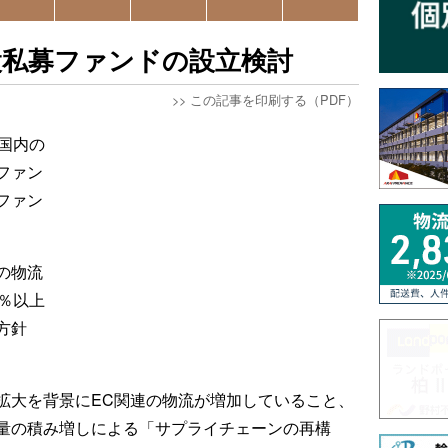
設私募ファンドの設立検討
>>
この記事を印刷する（PDF）
国内の
ファン
ファン
の物流
％以上
方針
拡大を背景にEC関連の物流が増加していること、
量の積み増しによる「サプライチェーンの再構