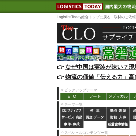
LOGISTIC
LogisticsToday総合トップに戻る
取材のご依頼
👉️
なぜ中国は実装が速い？現
👉️
物流の価値「伝える力」高
ピックアップテーマ
テーマ一覧
スペシャルコンテンツ一覧