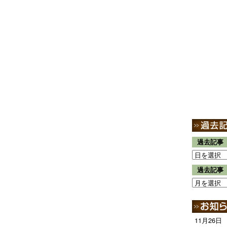
過去記事
過去記事
11月26日