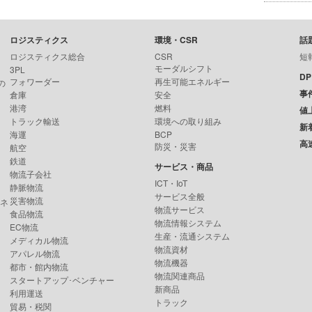
ロジスティクス
環境・CSR
話
ロジスティクス総合
CSR
短
モーダルシフト
3PL
D
フォワーダー
再生可能エネルギー
の
事
倉庫
安全
港湾
燃料
値
トラック輸送
環境への取り組み
新
海運
BCP
高
防災・災害
航空
鉄道
サービス・商品
物流子会社
ICT・IoT
静脈物流
サービス全般
災害物流
ンネ
物流サービス
食品物流
物流情報システム
EC物流
生産・流通システム
メディカル物流
物流資材
アパレル物流
物流機器
都市・館内物流
物流関連商品
スタートアップ･ベンチャー
新商品
利用運送
トラック
貿易・税関