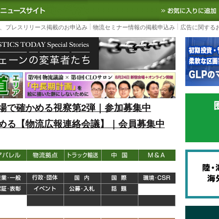
S TODAY｜国内最大の物流ニュースサイト
3PL, SCMなど国内外の最新の物流
、プレスリリース掲載のお申込み
物流セミナー情報の掲載申込み
広告に関する
場で確かめる視察第2弾｜参加募集中
める【物流広報連絡会議】｜会員募集中