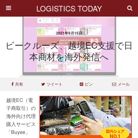
LOGISTICS TODAY
2021年9月15日
ビークルーズ、越境EC支援で日
本商材を海外発信へ
共有
ツイート
ピン
メール
越境EC（電
子商取引）の
海外向け代理
購入サービス
「Buyee」