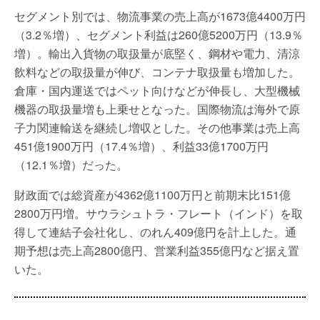
セグメント別では、物流事業の売上高が1673億4400万円
（3.2％増）、セグメント利益は260億5200万円（13.9％
増）。輸出入貨物の取扱量が底堅く、鋼材や電力、清涼
飲料などの取扱量が伸び、コンテナ取扱量も増加した。
倉庫・国内運送ではペット向けなどが伸長し、大型機械
機器の取扱量増も上乗せとなった。国際物流は海外で原
子力関連輸送を継続し増収とした。その他事業は売上高
451億1900万円（17.4％増）、利益33億1700万円
（12.1％増）だった。
財政面では総資産が4362億1100万円と前期末比151億
2800万円増。サウラシュトラ・フレート（インド）を取
得して連結子会社化し、のれん409億円を計上した。通
期予想は売上高2800億円、営業利益355億円など据え置
いた。