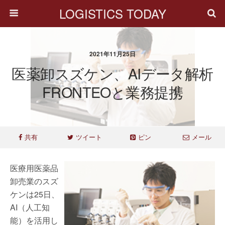
LOGISTICS TODAY
2021年11月25日
医薬卸スズケン、AIデータ解析
FRONTEOと業務提携
共有
ツイート
ピン
メール
医療用医薬品
卸売業のスズ
ケンは25日、
AI（人工知
能）を活用し