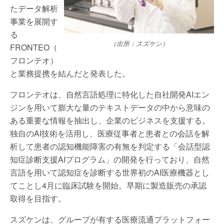
たデータ解析
事業を展開す
る
（出所：スズケン）
FRONTEO（
フロンテオ）
と業務提携を結んだと発表した。
フロンテオは、自然言語処理に特化した自社開発AIエン
ジンを用いて膨大な量のテキストデータの中から意味の
ある重要な情報を抽出し、企業のビジネスを支援する。
独自のAI技術を活用し、医療従事者と患者との会話を解
析して患者の認知機能障害の有無を判定する「会話型認
知症診断支援AIプログラム」の開発を行っており、自然
言語を用いて認知症を診断する世界初のAI医療機器とし
てことし4月に臨床試験を開始。早期に製造販売の承認
取得を目指す。
スズケンは、グループが有する医療流通プラットフォー