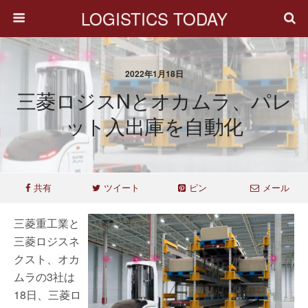
LOGISTICS TODAY
2022年1月18日
三菱ロジスNとオカムラ、パレ
ット入出庫を自動化
共有
ツイート
ピン
メール
三菱重工業と
三菱ロジスネ
クスト、オカ
ムラの3社は
18日、三菱ロ