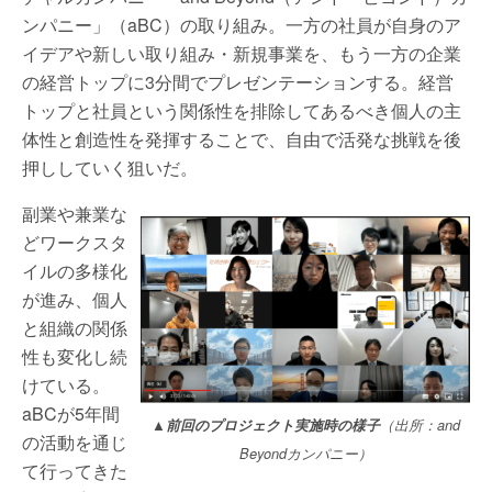
ンパニー」（aBC）の取り組み。一方の社員が自身のア
イデアや新しい取り組み・新規事業を、もう一方の企業
の経営トップに3分間でプレゼンテーションする。経営
トップと社員という関係性を排除してあるべき個人の主
体性と創造性を発揮することで、自由で活発な挑戦を後
押ししていく狙いだ。
副業や兼業な
どワークスタ
イルの多様化
が進み、個人
と組織の関係
性も変化し続
けている。
aBCが5年間
▲前回のプロジェクト実施時の様子
（出所：and
の活動を通じ
Beyondカンパニー）
て行ってきた