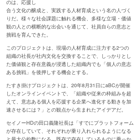
のは、応援し
合う文化の醸成と、実践する人材育成という名の人づく
りだ。様々な社会課題に触れる機会、多様な立場・価値
観の人との横断的な出会いを通じて、社員自らの意志と
挑戦を育んできた。
このプロジェクトは、現場の人材育成に注力する2つの
組織の社長が社内文化を交換することで、しっかりとし
た価値観と存在意義が浸透した組織内でも「個人の意志
ある挑戦」を後押しする機会とする。
たすき掛けプロジェクトは、20年8月31日にaBCが開催
したオンラインイベントで、「組織や従来の枠組みを超
えて、意志ある個人を応援する企業へ進化する動きを加
速させるには？」との観点から生まれたアイデアだ。
セイノーHDの田口義隆社長は「すでにプラットフォーム
が存在していて、それぞれが乗り入れられるようになる
と最大公約数になる。既存で存在しているものに乗っか