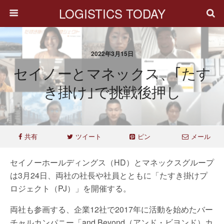
LOGISTICS TODAY
2022年3月15日
セイノーとマネックス、｢たす
き掛け｣で挑戦後押し
共有
ツイート
ピン
メール
セイノーホールディングス（HD）とマネックスグループ
は3月24日、両社の社長や社員とともに「たすき掛けプ
ロジェクト（PJ）」を開催する。
両社も参画する、企業12社で2017年に活動を始めたバー
チャルカンパニー「and Beyond（アンド・ビヨンド）カ