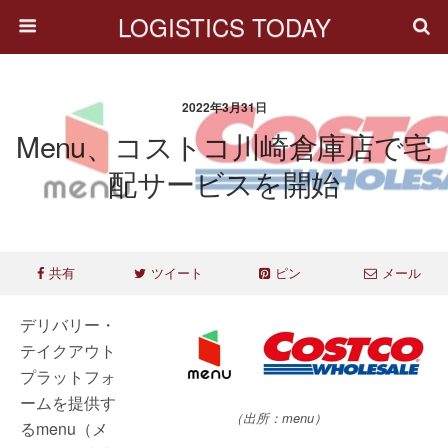
LOGISTICS TODAY
2022年3月31日
Menu、コストコ川崎倉庫店で宅
配サービスを開始
共有
ツイート
ピン
メール
デリバリー・
テイクアウト
プラットフォ
ームを提供す
（出所：menu）
るmenu（メ