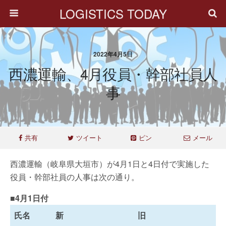
LOGISTICS TODAY
2022年4月5日
西濃運輸、4月役員・幹部社員人
事
共有
ツイート
ピン
メール
西濃運輸（岐阜県大垣市）が4月1日と4日付で実施した
役員・幹部社員の人事は次の通り。
■4月1日付
氏名
新
旧