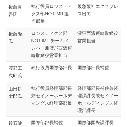
執行役員ロジスティ
阪急阪神エクスプレ
後藤真
クス部NO LIMIT担
ス出向
吾氏
当部長
ロジスティクス部
濃飛西濃運輸取締役
後藤隆
NO LIMITチームメ
営業担当
氏
ンバー兼濃飛西濃運
輸取締役営業担当
執行役員国際部部長
国際部部長補佐
渡部工
次郎氏
執行役員経理部部長
経理部部長補佐兼経
山田耕
兼セイノーホールデ
理課課長兼セイノー
太郎氏
ィングス経理部部長
ホールディングス経
理部課長
国際部部長補佐
国際部国際課課長
鈴石健