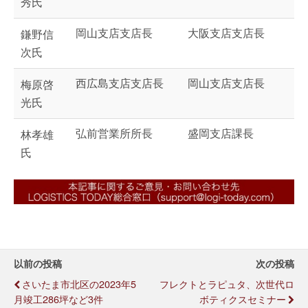
秀氏
岡山支店支店長
大阪支店支店長
鎌野信
次氏
西広島支店支店長
岡山支店支店長
梅原啓
光氏
弘前営業所所長
盛岡支店課長
林孝雄
氏
以前の投稿
次の投稿
さいたま市北区の2023年5
フレクトとラピュタ、次世代ロ
月竣工286坪など3件
ボティクスセミナー