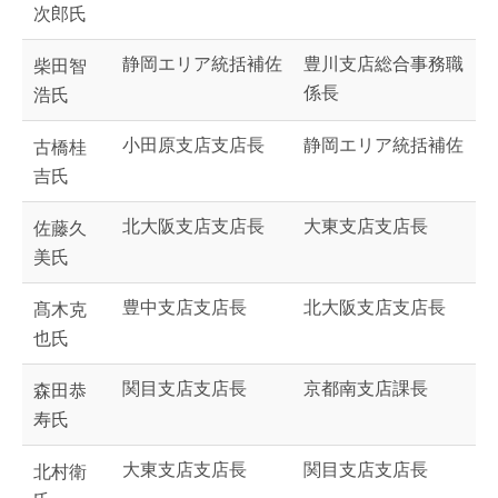
次郎氏
静岡エリア統括補佐
豊川支店総合事務職
柴田智
係長
浩氏
小田原支店支店長
静岡エリア統括補佐
古橋桂
吉氏
北大阪支店支店長
大東支店支店長
佐藤久
美氏
豊中支店支店長
北大阪支店支店長
髙木克
也氏
関目支店支店長
京都南支店課長
森田恭
寿氏
大東支店支店長
関目支店支店長
北村衛