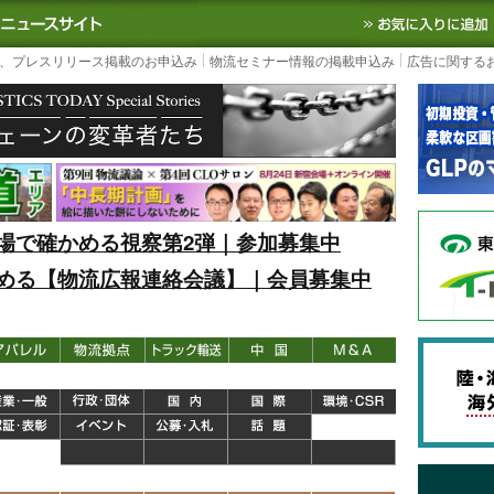
S TODAY｜国内最大の物流ニュースサイト
3PL, SCMなど国内外の最新の物流
、プレスリリース掲載のお申込み
物流セミナー情報の掲載申込み
広告に関する
場で確かめる視察第2弾｜参加募集中
める【物流広報連絡会議】｜会員募集中