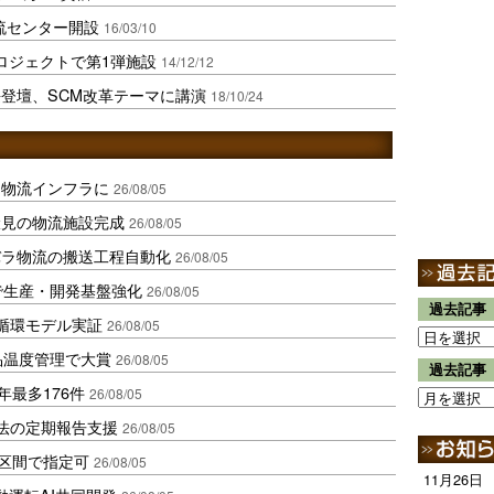
流センター開設
16/03/10
ロジェクトで第1弾施設
14/12/12
登壇、SCM改革テーマに講演
18/10/24
を物流インフラに
26/08/05
伏見の物流施設完成
26/08/05
バラ物流の搬送工程自動化
26/08/05
で生産・開発基盤強化
26/08/05
過去記事
循環モデル実証
26/08/05
品温度管理で大賞
26/08/05
過去記事
年最多176件
26/08/05
化法の定期報告支援
26/08/05
1区間で指定可
26/08/05
11月26日