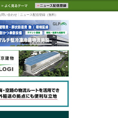
ニュースをお届けします。物流ニュースメール配信を登録すると、平日
お気に入りに追加
よく見るテーマ
お問い合わせ
ニュース配信登録（無料）