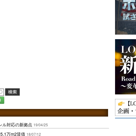
録
レル対応の新拠点
19/04/25
.1万m2賃借
18/07/12