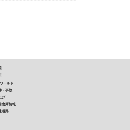
題
報
Pワールド
件・事故
上げ
着倉庫情報
速道路