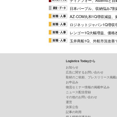
ティアフォー、Astemoと自
日本パープル、収納悩み7割
AZ-COM丸和1Q増収減益
ロジネットジャパン1Q増収
レンゴー1Q大幅増益、価格
玉井商船1Q、外航市況改善
Logistics Todayから
お知らせ
広告に関するお問い合わせ
取材のご依頼、プレスリリース掲載
お申込み
物流セミナー情報の掲載申込み
ニュース配信登録
その他のお問い合わせ
運営
決算公告
記事の利用
個人情報保護方針