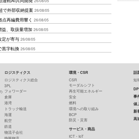
動運転AI共同開発
26/08/05
超で外部収納提案
26/08/05
、拠点再編費用響く
26/08/05
増益、取扱量増加
26/08/05
改定が寄与
26/08/05
で黒字転換
26/08/05
ロジスティクス
環境・CSR
話
ロジスティクス総合
CSR
短
モーダルシフト
3PL
D
フォワーダー
再生可能エネルギー
の
事
倉庫
安全
港湾
燃料
値
トラック輸送
環境への取り組み
新
海運
BCP
高
防災・災害
航空
鉄道
サービス・商品
物流子会社
ICT・IoT
静脈物流