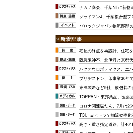
ナカノ商会、千葉NTに新物
グッドマンJ、千葉複合型プ
バロックジャパン物流部部長
宅配の終点を再設計、住宅
阪急阪神不、北伊丹と京都
ハクオウロボティクス、エ
ブリヂストン、印事業30年
東洋製缶など9社、軟包装の
TOPPAN・東邦薬品、医薬
コロナ関連破たん、7月は26
TCI、ヨビトラで物流効率
高さ・重さ指定道路、計40