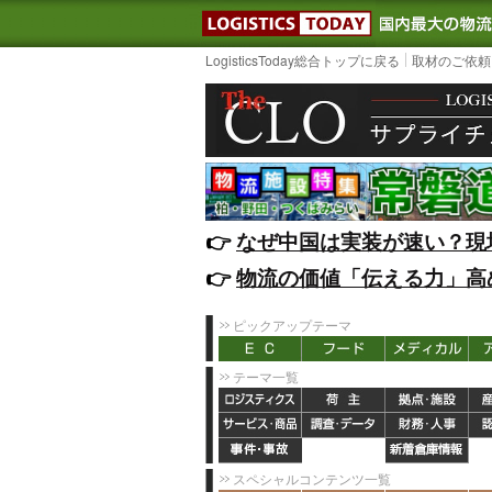
LOGISTIC
LogisticsToday総合トップに戻る
取材のご依頼
👉️
なぜ中国は実装が速い？現
👉️
物流の価値「伝える力」高
ピックアップテーマ
テーマ一覧
スペシャルコンテンツ一覧