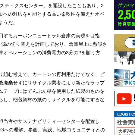
ジスティクスセンター」を開設したこともあり、2
動への対応を可能とする高い柔軟性を備えたオペ
ようだ。
用するカーボンニュートラル倉庫の実現を目指
ー源の切り替えを計画しており、倉庫屋上に敷設さ
庫オペレーションの消費電力の3分の2を賄う方
り組む考えで、カートンの再利用だけでなく、ビ
後廃棄せずにリサイクル業者により新たなラップ
ムテープにはでんぷん糊を使用した紙製のものを
らし、梱包資材の紙のリサイクルを可能にするな
担当者やサステナビリティーセンターを配置し、
SGへの理解、参画、実践、地域コミュニティとの