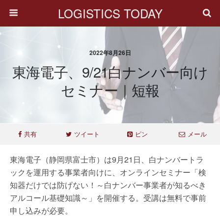
LOGISTICS TODAY
2022年8月26日
東海電子、9/21白ナンバー向け
セミナー｜短報
共有
ツイート
ピン
メール
東海電子（静岡県富士市）は9月21日、白ナンバートラ
ックを運用する事業者向けに、オンラインセミナー「検
知器だけでは防げない！～白ナンバー事業者が知るべき
アルコール基礎知識～」を開催する。受講は無料で事前
申し込みが必要。