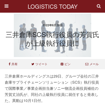
LOGISTICS TODAY
2022年9月29日
三井倉庫SCS執行役員の芳賀氏
が上級執行役員に
共有
ツイート
ピン
メール
三井倉庫ホールディングスは29日、グループ会社の三井
倉庫サプライチェーンソリューション（SCS）執行役員
で国際事業／事業企画担当兼ソニー物流企画役員補佐の
芳賀丈治氏が、同社の上級執行役員に就任すると発表し
た。異動は10月1日付。