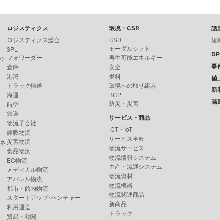
ロジスティクス
環境・CSR
話
ロジスティクス総合
CSR
短
モーダルシフト
3PL
D
フォワーダー
再生可能エネルギー
の
事
倉庫
安全
港湾
燃料
値
トラック輸送
環境への取り組み
新
海運
BCP
高
防災・災害
航空
鉄道
サービス・商品
物流子会社
ICT・IoT
静脈物流
サービス全般
災害物流
ンネ
物流サービス
食品物流
物流情報システム
EC物流
生産・流通システム
メディカル物流
物流資材
アパレル物流
物流機器
都市・館内物流
物流関連商品
スタートアップ･ベンチャー
新商品
利用運送
トラック
貿易・税関