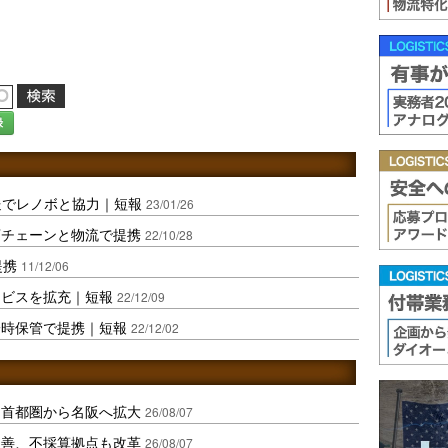
録
送でレノボと協力｜短報
23/01/26
店チェーンと物流で提携
22/10/28
提携
11/12/06
ービスを拡充｜短報
22/12/09
一時保管で提携｜短報
22/12/02
、首都圏から名阪へ拡大
26/08/07
に改善、不採算拠点も改革
26/08/07