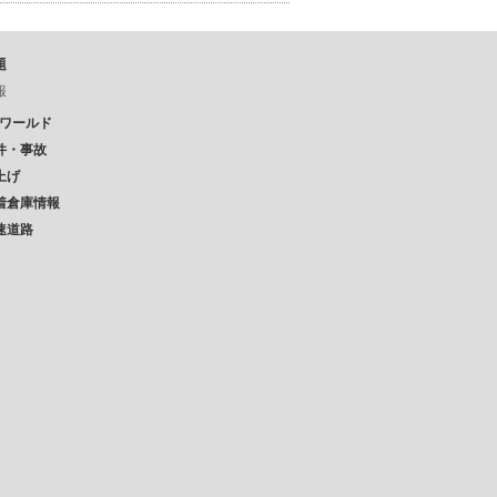
題
報
Pワールド
件・事故
上げ
着倉庫情報
速道路