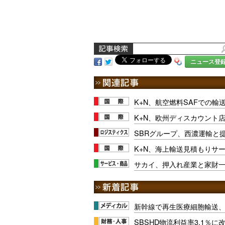
ニュース登
K+N、航空燃料SAFでの輸
K+N、欧州ディスカウント
SBRグループ、西濃運輸と
K+N、海上輸送見積もりサ
サカイ、押入れ産業と家財
新幹線で再生医療細胞輸送
SBSHD物流利益率3.1％