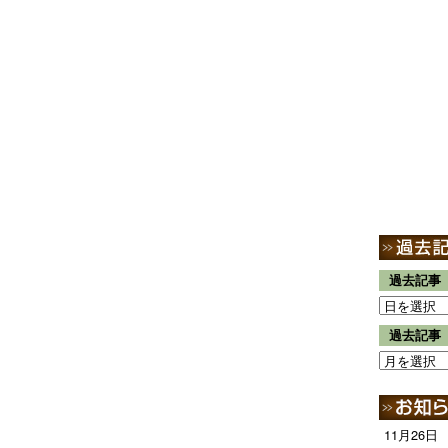
過去記事
過去記事
11月26日