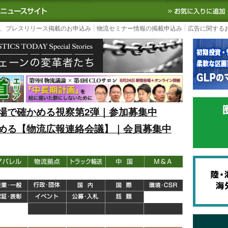
S TODAY｜国内最大の物流ニュースサイト
3PL, SCMなど国内外の最新の物流
、プレスリリース掲載のお申込み
物流セミナー情報の掲載申込み
広告に関する
場で確かめる視察第2弾｜参加募集中
める【物流広報連絡会議】｜会員募集中