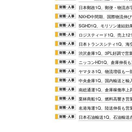
日本郵政1Q、郵便・物流赤
NXHD中間期、国際物流伸び
SGHD1Q、モリソン連結効
ロジスティード1Q、売上1
日本トランスシティ1Q、海
渋沢倉庫1Q、3PL好調で営
ニッコンHD1Q、倉庫伸長
ヤマタネ1Q、物流増収も一
中央倉庫1Q、国内輸送と輸
南総通運1Q、倉庫稼働率上
栗林商船1Q、燃料高響き営
名港海運1Q、陸送伸長も営業
日本石油輸送1Q、石油輸送