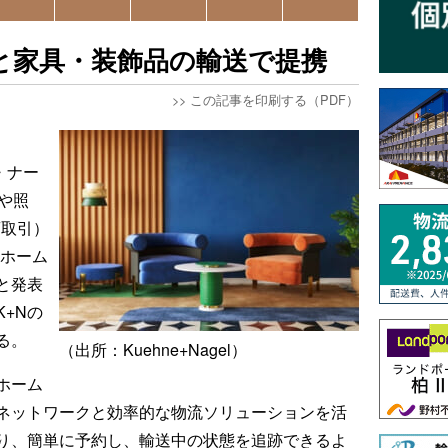
otsと家具・装飾品の輸送で提携
>>
この記事を印刷する（PDF）
ド・ナー
や照
商取引）
（ホーム
と発表
+Nの
る。
（出所：Kuehne+Nagel）
ホーム
なネットワークと効率的な物流ソリューションを活
り、簡単に予約し、輸送中の状態を追跡できるよ