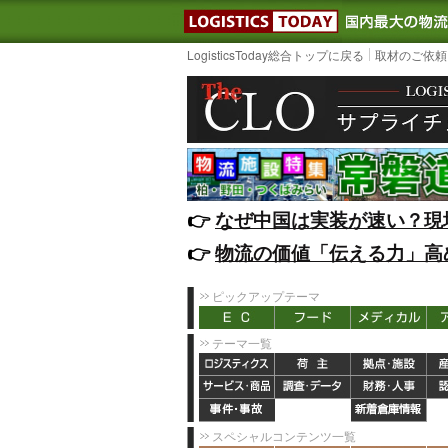
LOGISTIC
LogisticsToday総合トップに戻る
取材のご依頼
👉️
なぜ中国は実装が速い？現
👉️
物流の価値「伝える力」高
ピックアップテーマ
テーマ一覧
スペシャルコンテンツ一覧