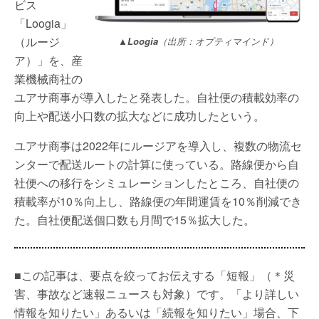
ビス
「Loogia」
（ルージ
▲Loogia
（出所：オプティマインド）
ア）」を、産
業機械商社の
ユアサ商事が導入したと発表した。自社便の積載効率の
向上や配送小口数の拡大などに成功したという。
ユアサ商事は2022年にルージアを導入し、複数の物流セ
ンターで配送ルートの計算に使っている。路線便から自
社便への移行をシミュレーションしたところ、自社便の
積載率が10％向上し、路線便の年間運賃を10％削減でき
た。自社便配送個口数も月間で15％拡大した。
■この記事は、要点を絞ってお伝えする「短報」（＊災
害、事故など速報ニュースも対象）です。「より詳しい
情報を知りたい」あるいは「続報を知りたい」場合、下