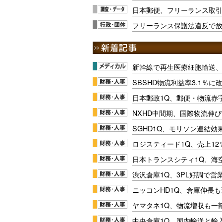
日本郵便、フリーランス取引
フリーランス保護法違反で放
新幹線で再生医療細胞輸送
SBSHD物流利益率3.1％
日本郵政1Q、郵便・物流赤
NXHD中間期、国際物流伸び
SGHD1Q、モリソン連結効
ロジスティード1Q、売上1
日本トランスシティ1Q、海
渋沢倉庫1Q、3PL好調で営
ニッコンHD1Q、倉庫伸長
ヤマタネ1Q、物流増収も一
中央倉庫1Q、国内輸送と輸