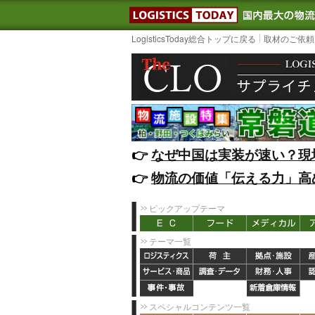
LOGISTIC
LogisticsToday総合トップに戻る
取材のご依頼
👉️
なぜ中国は実装が速い？現
👉️
物流の価値「伝える力」高
ピックアップテーマ
テーマ一覧
スペシャルコンテンツ一覧