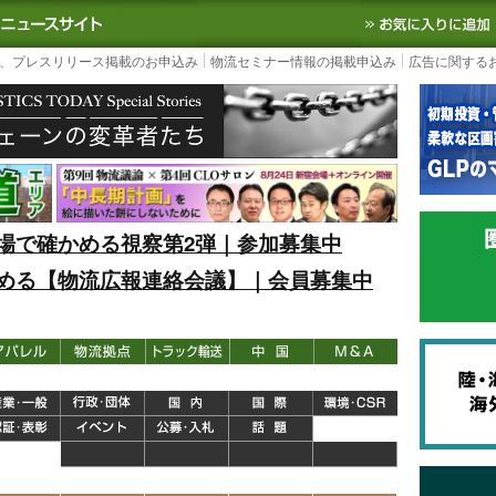
S TODAY｜国内最大の物流ニュースサイト
3PL, SCMなど国内外の最新の物流
、プレスリリース掲載のお申込み
物流セミナー情報の掲載申込み
広告に関する
場で確かめる視察第2弾｜参加募集中
める【物流広報連絡会議】｜会員募集中