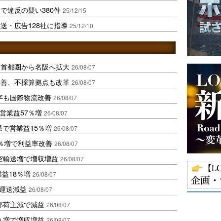
で違反の疑い380件
25/12/15
送・広告128社に指導
25/12/10
、首都圏から名阪へ拡大
26/08/07
に改善、不採算拠点も改革
26/08/07
字も国際物流改善
26/08/07
営業益57％増
26/08/07
果で営業益15％増
26/08/07
2％増で利益率改善
26/08/07
空輸送増で増収増益
26/08/07
業益18％増
26/08/07
も運送減益
26/08/07
部荷主減で減益
26/08/07
入増で増収増益
26/08/07