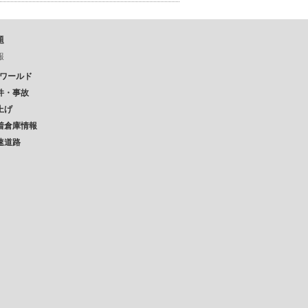
題
報
Pワールド
件・事故
上げ
着倉庫情報
速道路