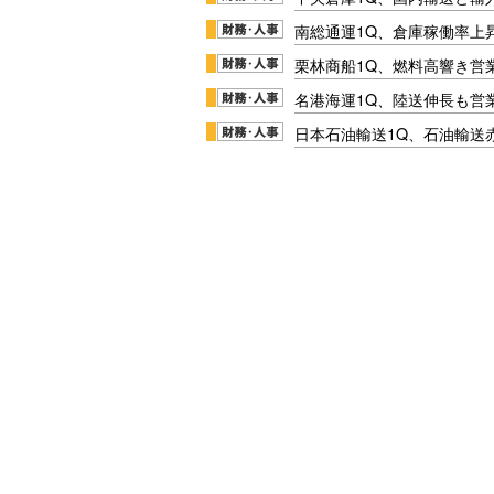
南総通運1Q、倉庫稼働率上
栗林商船1Q、燃料高響き営
名港海運1Q、陸送伸長も営業
日本石油輸送1Q、石油輸送