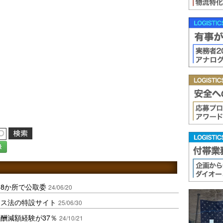
録
8か所で公取委
24/06/20
ンス法の特設サイト
25/06/30
酬減額経験が37％
24/10/21