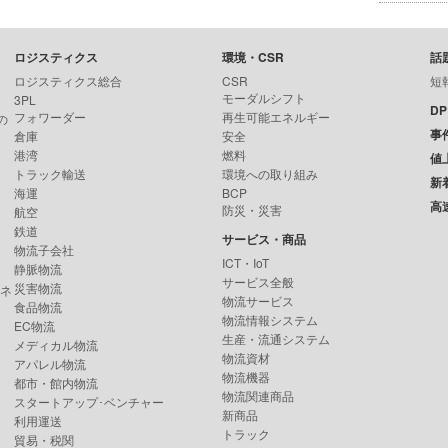
ロジスティクス
環境・CSR
話
ロジスティクス総合
CSR
短
モーダルシフト
3PL
D
フォワーダー
再生可能エネルギー
の
事
倉庫
安全
港湾
燃料
値
トラック輸送
環境への取り組み
新
海運
BCP
高
防災・災害
航空
鉄道
サービス・商品
物流子会社
ICT・IoT
静脈物流
サービス全般
災害物流
ンネ
物流サービス
食品物流
物流情報システム
EC物流
生産・流通システム
メディカル物流
物流資材
アパレル物流
物流機器
都市・館内物流
物流関連商品
スタートアップ･ベンチャー
新商品
利用運送
トラック
貿易・税関