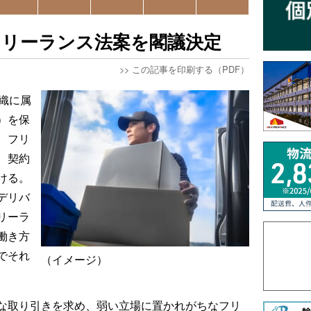
フリーランス法案を閣議決定
>>
この記事を印刷する（PDF）
織に属
）を保
。フリ
、契約
ける。
デリバ
リーラ
働き方
でそれ
（イメージ）
な取り引きを求め、弱い立場に置かれがちなフリ