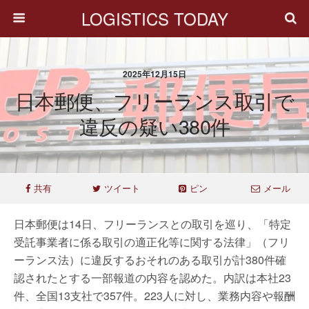
LOGISTICS TODAY
2025年12月15日
日本郵便、フリーランス取引で
違反の疑い380件
共有
ツイート
ピン
メール
日本郵便は14日、フリーランスとの取引を巡り、「特定
受託事業者に係る取引の適正化等に関する法律」（フリ
ーランス法）に違反するおそれのある取引が計380件確
認されたとする一部報道の内容を認めた。内訳は本社23
件、全国13支社で357件。223人に対し、業務内容や報酬