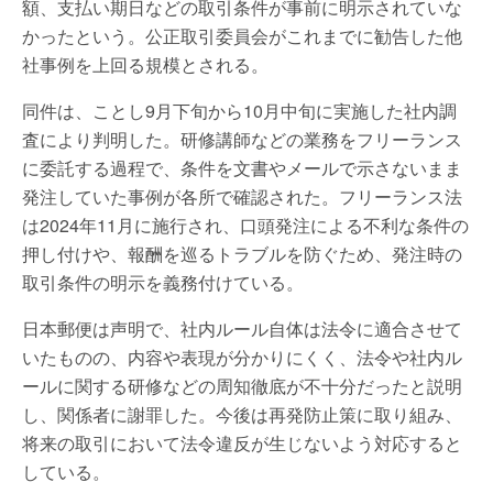
額、支払い期日などの取引条件が事前に明示されていな
かったという。公正取引委員会がこれまでに勧告した他
社事例を上回る規模とされる。
同件は、ことし9月下旬から10月中旬に実施した社内調
査により判明した。研修講師などの業務をフリーランス
に委託する過程で、条件を文書やメールで示さないまま
発注していた事例が各所で確認された。フリーランス法
は2024年11月に施行され、口頭発注による不利な条件の
押し付けや、報酬を巡るトラブルを防ぐため、発注時の
取引条件の明示を義務付けている。
日本郵便は声明で、社内ルール自体は法令に適合させて
いたものの、内容や表現が分かりにくく、法令や社内ル
ールに関する研修などの周知徹底が不十分だったと説明
し、関係者に謝罪した。今後は再発防止策に取り組み、
将来の取引において法令違反が生じないよう対応すると
している。