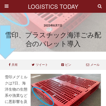
LOGISTICS TODAY
2023年8月7日
雪印、プラスチック海洋ごみ配
合のパレット導入
共有
ツイート
ピン
メール
雪印メグミル
クは7日、海
洋生物の生態
系や漁業など
に悪影響を及