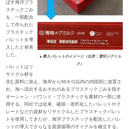
ぼす海洋プラ
スチックごみ
を、一部配合
して作られた
プラスチック
パレットを導
入したと発表
した。
▲導入パレットのイメージ（出所：雪印メグミル
ク）
パレットはリ
サイクル材を
含む原料に加え、海岸から50キロ以内の内陸部に放置さ
れ、海へ流出するおそれのあるプラスチックごみを指す
オーシャン・バウンド・プラスチックを素材の一部に使
用する。同社では従来、破損・老朽化したパレットやク
レートなどの資材をリサイクルしたプラスチックパレッ
トを使用してきたが、海洋プラスチックを配合したパレ
ットの導入でさらなる資源循環のサイクルを確立する。