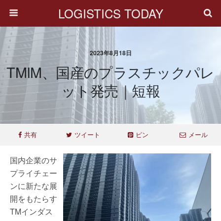
LOGISTICS TODAY
2023年8月18日
TMIM、国産のプラスチックパレ
ット発売｜短報
共有
ツイート
ピン
メール
国内企業のサ
プライチェー
ンに新たな展
開をもたらす
TMインダス