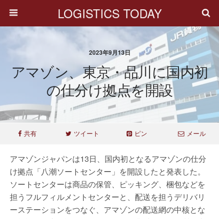
LOGISTICS TODAY
2023年9月13日
アマゾン、東京・品川に国内初
の仕分け拠点を開設
共有
ツイート
ピン
メール
アマゾンジャパンは13日、国内初となるアマゾンの仕分
け拠点「八潮ソートセンター」を開設したと発表した。
ソートセンターは商品の保管、ピッキング、梱包などを
担うフルフィルメントセンターと、配送を担うデリバリ
ーステーションをつなぐ、アマゾンの配送網の中核とな