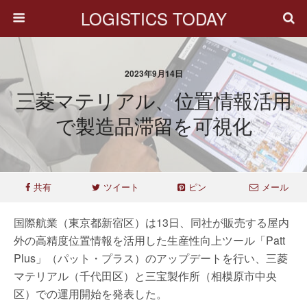
LOGISTICS TODAY
2023年9月14日
三菱マテリアル、位置情報活用
で製造品滞留を可視化
共有
ツイート
ピン
メール
国際航業（東京都新宿区）は13日、同社が販売する屋内
外の高精度位置情報を活用した生産性向上ツール「Patt
Plus」（パット・プラス）のアップデートを行い、三菱
マテリアル（千代田区）と三宝製作所（相模原市中央
区）での運用開始を発表した。