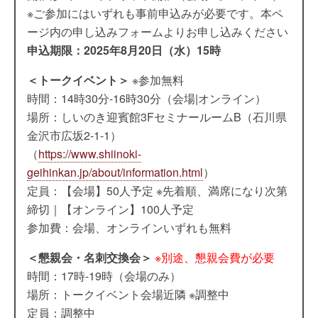
※ご参加にはいずれも事前申込みが必要です。本ペ
ージ内の申し込みフォームよりお申し込みください
申込期限：2025年8月20日（水）15時
＜トークイベント＞
※参加無料
時間：14時30分-16時30分（会場|オンライン）
場所：しいのき迎賓館3FセミナールームB（石川県
金沢市広坂2-1-1）
（
https://www.shiinoki-
geihinkan.jp/about/information.html
）
定員：【会場】50人予定 ※先着順、満席になり次第
締切｜【オンライン】100人予定
参加費：会場、オンラインいずれも無料
＜懇親会・名刺交換会＞
※別途、懇親会費が必要
時間：17時-19時（会場のみ）
場所：トークイベント会場近隣 ※調整中
定員：調整中