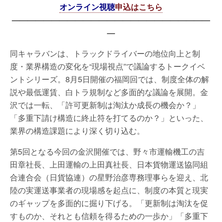
オンライン視聴
申込はこちら
—————————————————————————
—
同キャラバンは、トラックドライバーの地位向上と制
度・業界構造の変化を“現場視点”で議論するトークイベ
ントシリーズ。8月5日開催の福岡回では、制度全体の解
説や最低運賃、白トラ規制など多面的な議論を展開。金
沢では一転、「許可更新制は淘汰か成長の機会か？」
「多重下請け構造に終止符を打てるのか？」といった、
業界の構造課題により深く切り込む。
第5回となる今回の金沢開催では、野々市運輸機工の吉
田章社長、上田運輸の上田真社長、日本貨物運送協同組
合連合会（日貨協連）の星野治彦専務理事らを迎え、北
陸の実運送事業者の現場感を起点に、制度の本質と現実
のギャップを多面的に掘り下げる。「更新制は淘汰を促
すものか、それとも信頼を得るための一歩か」「多重下