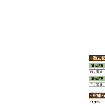
過去記事
過去記事
11月26日