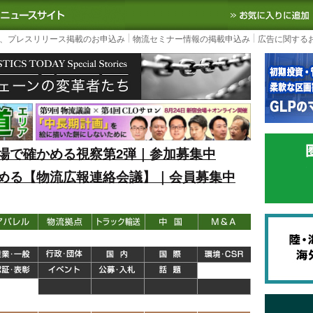
S TODAY｜国内最大の物流ニュースサイト
3PL, SCMなど国内外の最新の物流
、プレスリリース掲載のお申込み
物流セミナー情報の掲載申込み
広告に関する
場で確かめる視察第2弾｜参加募集中
める【物流広報連絡会議】｜会員募集中