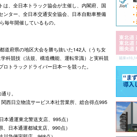
トは、全日本トラック協会が主催し、内閣府、国
センター、全日本交通安全協会、日本自動車整備
から毎年開催しているもの。
た都道府県の地区大会を勝ち抜いた142人（うち女
4日に学科競技（法規、構造機能、運転常識）と実科競
プロトラックドライバー日本一を競った。
の通り。
関西日立物流サービス本社営業所、総合得点995
日本通運東北警送支店、995点）
、日本通運都城支店、990点）
川急便宇部店、968点）