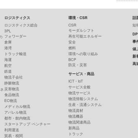
ロジスティクス
環境・CSR
話
ロジスティクス総合
CSR
短
モーダルシフト
3PL
D
フォワーダー
再生可能エネルギー
の
事
倉庫
安全
港湾
燃料
値
トラック輸送
環境への取り組み
新
海運
BCP
高
防災・災害
航空
鉄道
サービス・商品
物流子会社
ICT・IoT
静脈物流
サービス全般
災害物流
ンネ
物流サービス
食品物流
物流情報システム
EC物流
生産・流通システム
メディカル物流
物流資材
アパレル物流
物流機器
都市・館内物流
物流関連商品
スタートアップ･ベンチャー
新商品
利用運送
トラック
貿易・税関