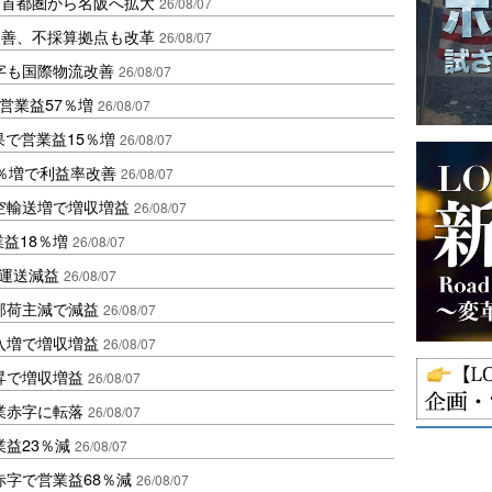
、首都圏から名阪へ拡大
26/08/07
に改善、不採算拠点も改革
26/08/07
字も国際物流改善
26/08/07
営業益57％増
26/08/07
果で営業益15％増
26/08/07
2％増で利益率改善
26/08/07
空輸送増で増収増益
26/08/07
業益18％増
26/08/07
も運送減益
26/08/07
部荷主減で減益
26/08/07
入増で増収増益
26/08/07
昇で増収増益
26/08/07
業赤字に転落
26/08/07
益23％減
26/08/07
赤字で営業益68％減
26/08/07