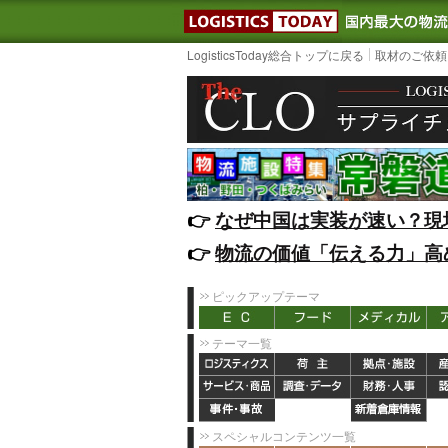
LOGISTIC
LogisticsToday総合トップに戻る
取材のご依頼
👉️
なぜ中国は実装が速い？現
👉️
物流の価値「伝える力」高
ピックアップテーマ
テーマ一覧
スペシャルコンテンツ一覧