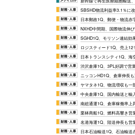
新幹線で再生医療細胞輸送
SBSHD物流利益率3.1％
日本郵政1Q、郵便・物流赤
NXHD中間期、国際物流伸び
SGHD1Q、モリソン連結効
ロジスティード1Q、売上1
日本トランスシティ1Q、海
渋沢倉庫1Q、3PL好調で営
ニッコンHD1Q、倉庫伸長
ヤマタネ1Q、物流増収も一
中央倉庫1Q、国内輸送と輸
南総通運1Q、倉庫稼働率上
栗林商船1Q、燃料高響き営
名港海運1Q、陸送伸長も営業
日本石油輸送1Q、石油輸送