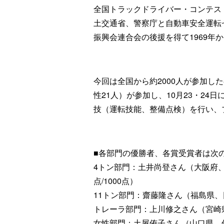
全国トラックドライバー・コンテス
土交通省、警察庁と自動車安全運転
振興会連合会の後援を得て1969年
今回は全国から約2000人が参加し
性21人）が参加し、10月23・2
技（運転技能、整備点検）を行い、
■各部門の優勝者、各賞受賞者は次
4トン部門：土井尚登さん（大阪府、
点/1000点）
11トン部門：齋藤隆さん（福島県、
トレーラ部門：上川修之さん（宮崎県
女性部門：土屋侑子さん（山口県、佐