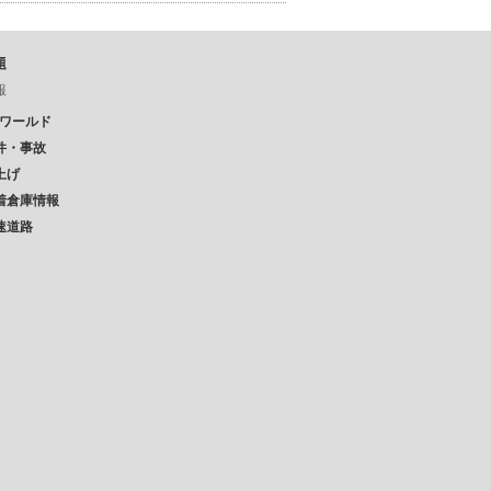
題
報
Pワールド
件・事故
上げ
着倉庫情報
速道路