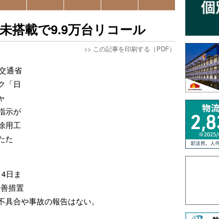
未搭載で9.9万台リコール
>>
この記事を印刷する（PDF）
交通省
ク「日
ャ
指示が
除用工
たた
月4日ま
改善措置
不具合や事故の報告はない。