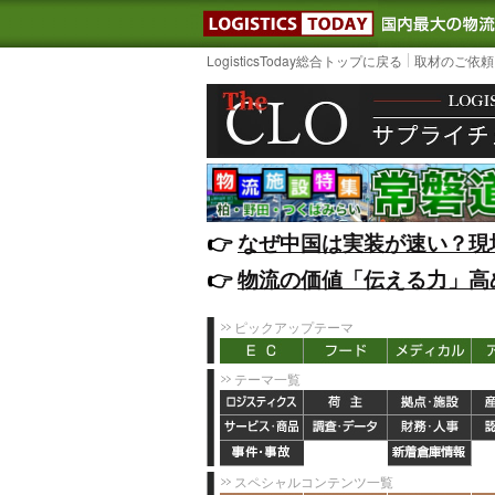
LOGISTIC
LogisticsToday総合トップに戻る
取材のご依頼
👉️
なぜ中国は実装が速い？現
👉️
物流の価値「伝える力」高
ピックアップテーマ
テーマ一覧
スペシャルコンテンツ一覧