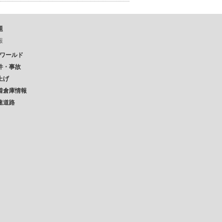
題
報
Pワールド
件・事故
上げ
着倉庫情報
速道路