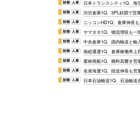
日本トランスシティ1Q、海
渋沢倉庫1Q、3PL好調で営
ニッコンHD1Q、倉庫伸長
ヤマタネ1Q、物流増収も一
中央倉庫1Q、国内輸送と輸
南総通運1Q、倉庫稼働率上
栗林商船1Q、燃料高響き営
名港海運1Q、陸送伸長も営業
日本石油輸送1Q、石油輸送