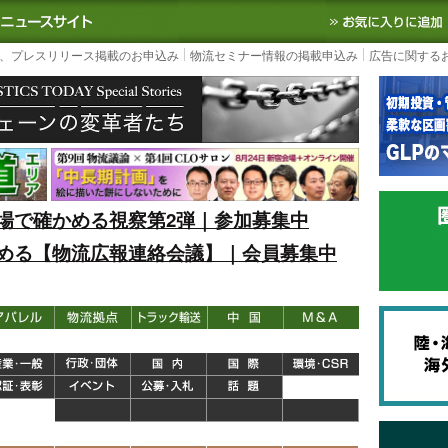
S TODAY｜国内最大の物流ニュースサイト
3PL, SCMなど国内外の最新の物流
、プレスリリース掲載のお申込み
物流セミナー情報の掲載申込み
広告に関する
場で確かめる視察第2弾｜参加募集中
める【物流広報連絡会議】｜会員募集中