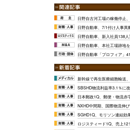
日野自古河工場の稼働停止、1
日野自動車、7/1付け人事異
日野自動車、新入社員138
日野自動車、本社工場跡地
日野自動車「プロフィア」41
新幹線で再生医療細胞輸送
SBSHD物流利益率3.1％
日本郵政1Q、郵便・物流赤
NXHD中間期、国際物流伸び
SGHD1Q、モリソン連結効
ロジスティード1Q、売上1