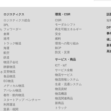
ロジスティクス
環境・CSR
話
ロジスティクス総合
CSR
短
モーダルシフト
3PL
D
フォワーダー
再生可能エネルギー
の
事
倉庫
安全
港湾
燃料
値
トラック輸送
環境への取り組み
新
海運
BCP
高
防災・災害
航空
鉄道
サービス・商品
物流子会社
ICT・IoT
静脈物流
サービス全般
災害物流
ンネ
物流サービス
食品物流
物流情報システム
EC物流
生産・流通システム
メディカル物流
物流資材
アパレル物流
物流機器
都市・館内物流
物流関連商品
スタートアップ･ベンチャー
新商品
利用運送
トラック
貿易・税関