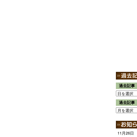
過去記事
過去記事
11月26日