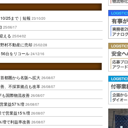
0/25まで｜短報
23/10/20
動
25/06/17
人迎える
25/04/02
を野村不動産に売却
25/02/28
56台をリコール
24/12/16
、首都圏から名阪へ拡大
26/08/07
に改善、不採算拠点も改革
26/08/07
字も国際物流改善
26/08/07
営業益57％増
26/08/07
果で営業益15％増
26/08/07
2％増で利益率改善
26/08/07