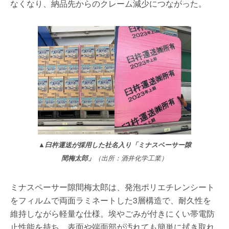
なくなり、納品先からのクレーム減少につながった。
▲臼杵運送が採用した社名入り「ミナスペーサー隙
間梅太郎」
（出所：酒井化学工業）
ミナスペーサー隙間梅太郎は、発泡ポリエチレンシート
をフィルムで両面ラミネートした3層構造で、耐久性を
維持しながら軽量な仕様。埃やごみが付きにくい帯電防
止性能を持ち、表面や端面部が汚れても簡単に拭き取れ