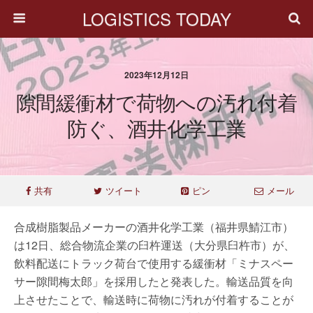
LOGISTICS TODAY
2023年12月12日
隙間緩衝材で荷物への汚れ付着
防ぐ、酒井化学工業
共有
ツイート
ピン
メール
合成樹脂製品メーカーの酒井化学工業（福井県鯖江市）
は12日、総合物流企業の臼杵運送（大分県臼杵市）が、
飲料配送にトラック荷台で使用する緩衝材「ミナスペー
サー隙間梅太郎」を採用したと発表した。輸送品質を向
上させたことで、輸送時に荷物に汚れが付着することが