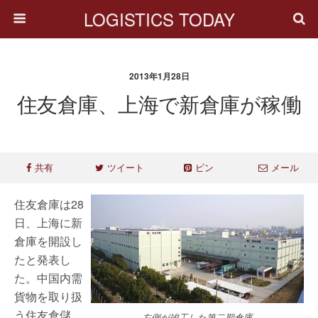
LOGISTICS TODAY
2013年1月28日
住友倉庫、上海で新倉庫が稼働
共有
ツイート
ピン
メール
住友倉庫は28
日、上海に新
倉庫を開設し
たと発表し
た。中国内需
貨物を取り扱
う住友倉儲
左側が竣工した第二期倉庫