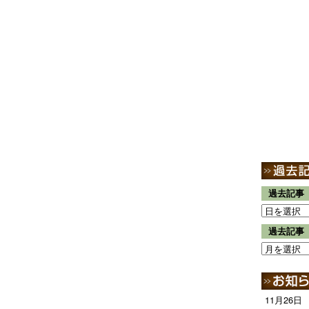
過去記事
過去記事
11月26日