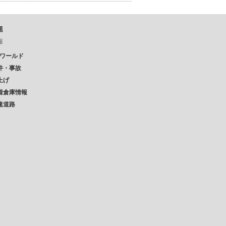
題
報
Pワールド
件・事故
上げ
着倉庫情報
速道路