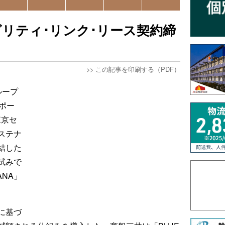
リティ･リンク･リース契約締
>>
この記事を印刷する（PDF）
ループ
ポー
東京セ
ステナ
結した
試みで
ANA」
に基づ