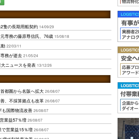
録
船2隻の長期用船契約
14/09/29
元専務の藤原尊信氏、76歳
15/08/18
異動
22/03/11
元専務が逝去
21/05/24
重大ニュースを発表
13/12/26
、首都圏から名阪へ拡大
26/08/07
に改善、不採算拠点も改革
26/08/07
字も国際物流改善
26/08/07
営業益57％増
26/08/07
果で営業益15％増
26/08/07
2％増で利益率改善