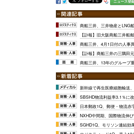
ニュース登
商船三井、三井物産とLNG
【訃報】旧大阪商船三井船舶
商船三井、4月1日付の人事
【訃報】商船三井の三隅田
商船三井、13年のグループ
新幹線で再生医療細胞輸送
SBSHD物流利益率3.1％
日本郵政1Q、郵便・物流赤
NXHD中間期、国際物流伸び
SGHD1Q、モリソン連結効
ロジスティード1Q、売上1