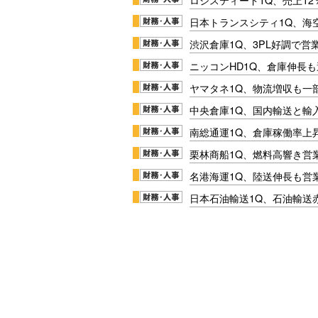
日本トランスシティ1Q、海
渋沢倉庫1Q、3PL好調で営
ニッコンHD1Q、倉庫伸長
ヤマタネ1Q、物流増収も一
中央倉庫1Q、国内輸送と輸
南総通運1Q、倉庫稼働率上
栗林商船1Q、燃料高響き営
名港海運1Q、陸送伸長も営業
日本石油輸送1Q、石油輸送