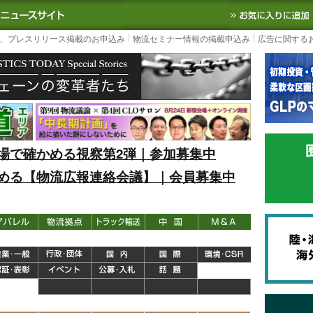
S TODAY｜国内最大の物流ニュースサイト
3PL, SCMなど国内外の最新の物流
、プレスリリース掲載のお申込み
物流セミナー情報の掲載申込み
広告に関する
場で確かめる視察第2弾｜参加募集中
める【物流広報連絡会議】｜会員募集中