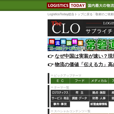
LOGISTIC
LogisticsToday総合トップに戻る
取材のご依頼
👉️
なぜ中国は実装が速い？現
👉️
物流の価値「伝える力」高
ピックアップテーマ
テーマ一覧
スペシャルコンテンツ一覧