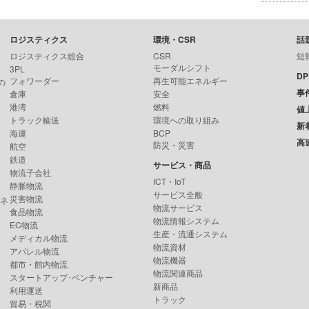
ロジスティクス
環境・CSR
話
ロジスティクス総合
CSR
短
モーダルシフト
3PL
D
フォワーダー
再生可能エネルギー
の
事
倉庫
安全
港湾
燃料
値
トラック輸送
環境への取り組み
新
海運
BCP
高
防災・災害
航空
鉄道
サービス・商品
物流子会社
ICT・IoT
静脈物流
サービス全般
災害物流
ンネ
物流サービス
食品物流
物流情報システム
EC物流
生産・流通システム
メディカル物流
物流資材
アパレル物流
物流機器
都市・館内物流
物流関連商品
スタートアップ･ベンチャー
新商品
利用運送
トラック
貿易・税関