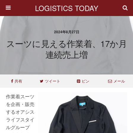
LOGISTICS TODAY
2024年8月27日
スーツに見える作業着、17か月
連続売上増
共有
ツイート
ピン
メール
作業着スーツ
を企画・販売
するオアシス
ライフスタイ
ルグループ