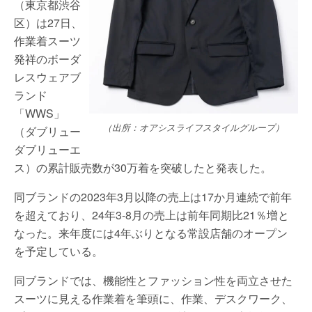
（東京都渋谷
区）は27日、
作業着スーツ
発祥のボーダ
レスウェアブ
ランド
「WWS」
（出所：オアシスライフスタイルグループ）
（ダブリュー
ダブリューエ
ス）の累計販売数が30万着を突破したと発表した。
同ブランドの2023年3月以降の売上は17か月連続で前年
を超えており、24年3‐8月の売上は前年同期比21％増と
なった。来年度には4年ぶりとなる常設店舗のオープン
を予定している。
同ブランドでは、機能性とファッション性を両立させた
スーツに見える作業着を筆頭に、作業、デスクワーク、