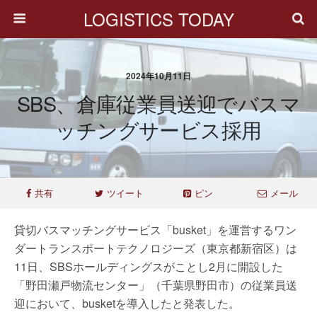
LOGISTICS TODAY
2024年10月11日
SBS、倉庫従業員送迎でバスマ
ッチングサービス採用
共有
ツイート
ピン
メール
貸切バスマッチングサービス「busket」を運営するワン
ダートランスポートテクノロジーズ（東京都新宿区）は
11日、SBSホールディングスがことし2月に開設した
「野田瀬戸物流センター」（千葉県野田市）の従業員送
迎において、busketを導入したと発表した。